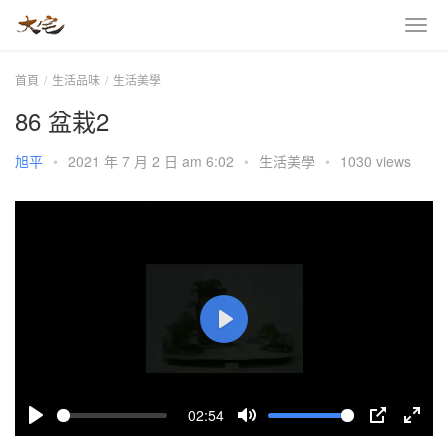
首頁
生活品味
生活美學
86 盆栽2
旭平
•
2021 年 7 月 2 日 am 6:02
•
生活美學
•
1030 views
P
l
a
02:54
y
P
M
P
E