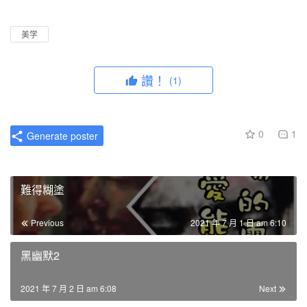
l
u
I
n
a
t
P
t
美学
y
e
e
r
讚！
(1)
f
u
l
0
1
Generate poster
l
s
c
難得糊塗
r
e
Previous
2021 年 7 月 1 日 am 6:10
e
n
黑幽默2
2021 年 7 月 2 日 am 6:08
Next