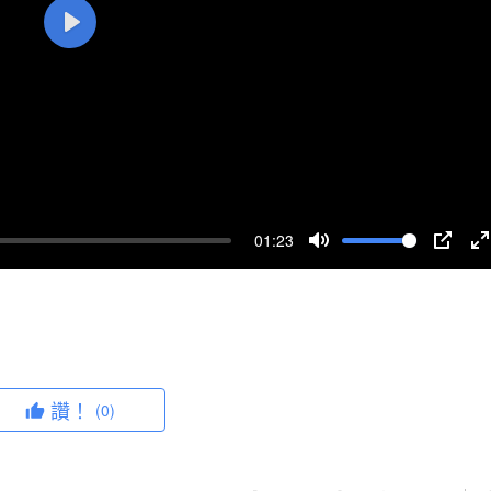
P
l
a
y
01:23
M
P
u
I
n
t
P
t
e
e
r
讚！
(0)
f
u
l