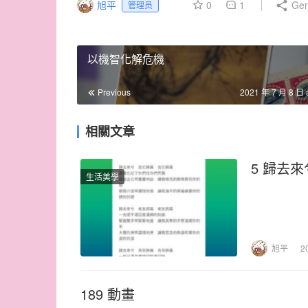
旭平
0
1
Gen
管理员
以機智化解危機
Previous
2021 年 7 月 8 日 
相關文章
5 歸去來
生活美學
旭平
2
189 動畫