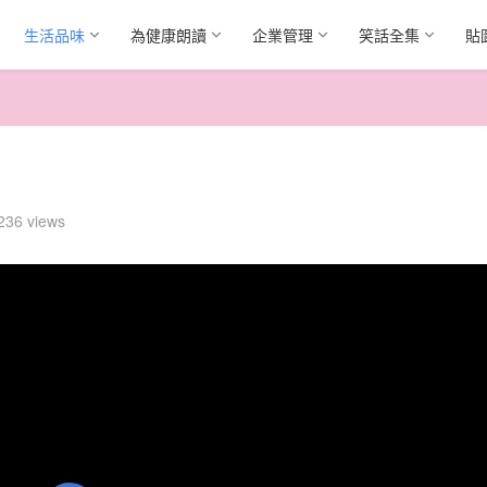
生活品味
為健康朗讀
企業管理
笑話全集
貼
236 views