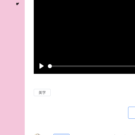
P
l
a
美学
y