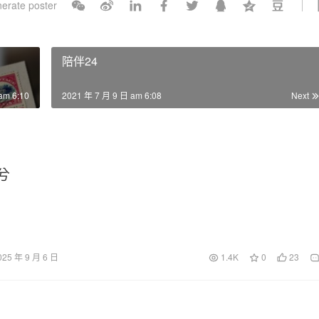
erate poster
l
s
c
陪伴24
r
e
am 6:10
2021 年 7 月 9 日 am 6:08
Next
e
n
兮
025 年 9 月 6 日
1.4K
0
23