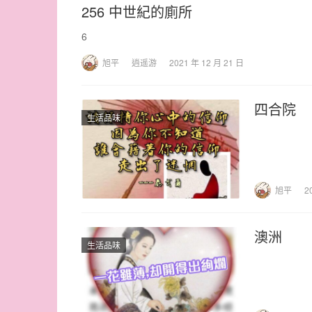
256 中世紀的廁所
6
旭平
逍遥游
2021 年 12 月 21 日
四合院
生活品味
旭平
2
澳洲
生活品味