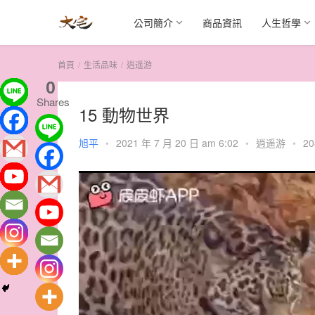
公司簡介
商品資訊
人生哲學
首頁
生活品味
逍遥游
0
Shares
15 動物世界
旭平
•
2021 年 7 月 20 日 am 6:02
•
逍遥游
•
20