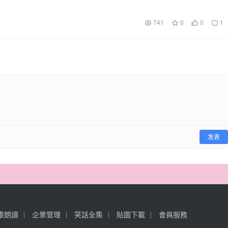
741
0
0
1
发表
康朗讀
企業管理
笑話全集
貼圖下載
會員服務