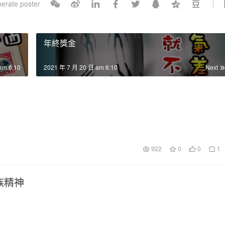
erate poster
l
s
c
年終獎金
r
e
am 6:10
2021 年 7 月 20 日 am 6:10
Next
e
n
922
0
0
1
族精神