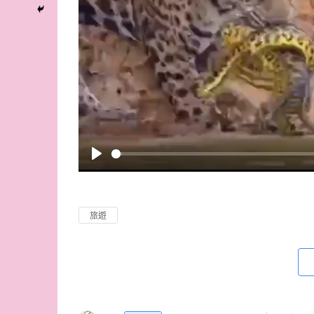
P
l
a
旅遊
y