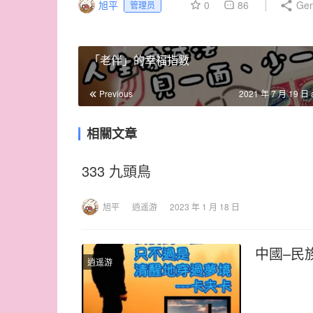
旭平
0
86
Gen
管理员
「老伴」的幸福指數
Previous
2021 年 7 月 19 日 
相關文章
333 九頭鳥
旭平
逍遥游
2023 年 1 月 18 日
中國–民
逍遥游