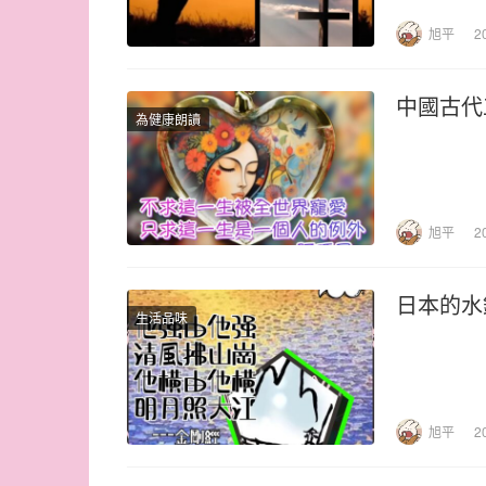
旭平
2
中國古代
為健康朗讀
旭平
2
日本的水
生活品味
旭平
2