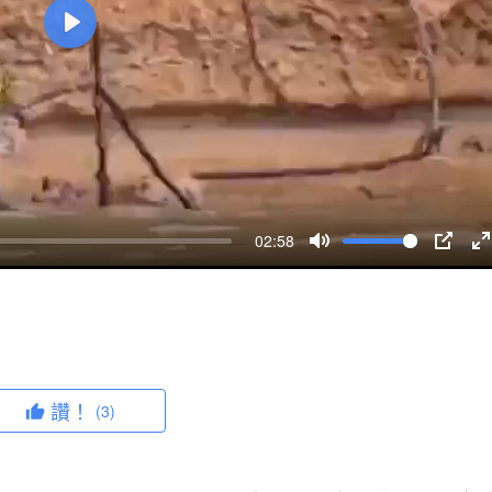
P
l
a
y
02:58
M
P
u
I
n
t
P
t
e
e
r
讚！
(3)
f
u
l