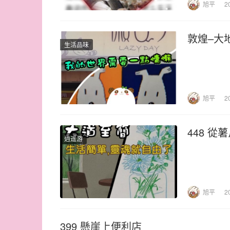
旭平
2
敦煌–大
生活品味
旭平
2
448 從
逍遥游
旭平
2
399 懸崖上便利店