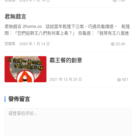
君無戲言
君無戲言 2home.co 話說當年乾隆下江南，巧遇烏龜擋道。 乾隆
問：「您們這群王八們有何事上奏？」 烏龜道：「我等有王八蛋進
貢，欲求烏紗帽一頂！」 …
莞爾集
2020 年 1 月 14 日
22.4K
霸王餐的創意
2021 年 12 月 25 日
921
發佈留言
请登录后评论...