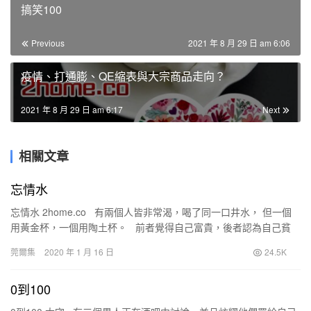
搞笑100
Previous
2021 年 8 月 29 日 am 6:06
疫情、打通膨、QE縮表與大宗商品走向？
2021 年 8 月 29 日 am 6:17
Next
相關文章
忘情水
忘情水 2home.co 有兩個人皆非常渴，喝了同一口井水， 但一個
用黃金杯，一個用陶土杯。 前者覺得自己富貴，後者認為自己貧
賤； 前者得到虛榮滿足，後…
莞爾集
2020 年 1 月 16 日
24.5K
0到100