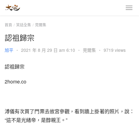
首頁
笑話全集
莞爾集
認祖歸宗
旭平
•
2021 年 8 月 29 日 am 6:10
•
莞爾集
•
9719 views
認祖歸宗
2home.co
溥儀有次買了門票去故宮參觀，看到牆上掛著的照片，說：
“這不是光緒帝，是醇親王。”