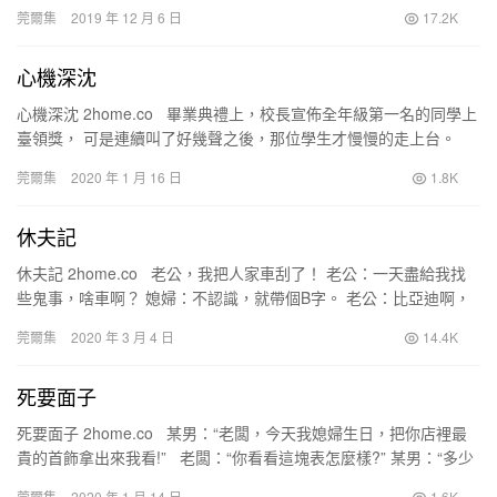
…
莞爾集
2019 年 12 月 6 日
17.2K
心機深沈
心機深沈 2home.co 畢業典禮上，校長宣佈全年級第一名的同學上
臺領獎， 可是連續叫了好幾聲之後，那位學生才慢慢的走上台。
後來，老師問那位學生說：…
莞爾集
2020 年 1 月 16 日
1.8K
休夫記
休夫記 2home.co 老公，我把人家車刮了！ 老公：一天盡給我找
些鬼事，啥車啊？ 媳婦：不認識，就帶個B字。 老公：比亞迪啊，
等著我一會就到。 媳婦…
莞爾集
2020 年 3 月 4 日
14.4K
死要面子
死要面子 2home.co 某男：“老闆，今天我媳婦生日，把你店裡最
貴的首飾拿出來我看!” 老闆：“你看看這塊表怎麼樣?” 某男：“多少
錢?” 老闆：“…
莞爾集
2020 年 1 月 14 日
1.6K