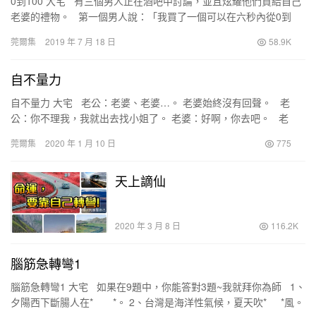
0到100 大宅 有三個男人正在酒吧中討論，並且炫耀他們買給自己
老婆的禮物。 第一個男人說：「我買了一個可以在六秒內從0到
100 的東西」 另兩個男人不…
莞爾集
2019 年 7 月 18 日
58.9K
自不量力
自不量力 大宅 老公：老婆、老婆…。 老婆始終沒有回聲。 老
公：你不理我，我就出去找小姐了。 老婆：好啊，你去吧。 老
公：老婆，你真的就這…
莞爾集
2020 年 1 月 10 日
775
天上謫仙
2020 年 3 月 8 日
116.2K
腦筋急轉彎1
腦筋急轉彎1 大宅 如果在9題中，你能答對3題~我就拜你為師 1、
夕陽西下斷腸人在* *。 2、台灣是海洋性氣候，夏天吹* *風。