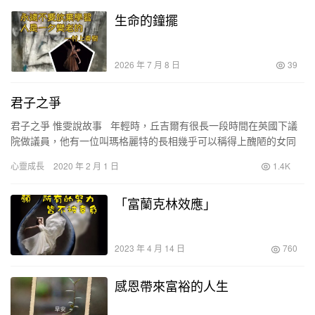
生命的鐘擺
2026 年 7 月 8 日
39
君子之爭
君子之爭 惟雯說故事 年輕時，丘吉爾有很長一段時間在英國下議
院做議員，他有一位叫瑪格麗特的長相幾乎可以稱得上醜陋的女同
事，且兩人的政治主張大相徑庭。丘吉爾同意的事，瑪…
心靈成長
2020 年 2 月 1 日
1.4K
「富蘭克林效應」
2023 年 4 月 14 日
760
感恩帶來富裕的人生