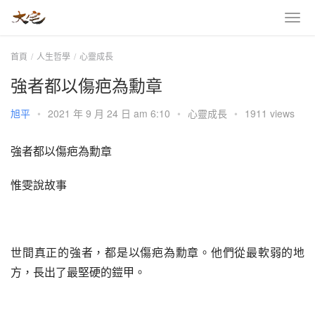
首頁
人生哲學
心靈成長
強者都以傷疤為勳章
旭平
•
2021 年 9 月 24 日 am 6:10
•
心靈成長
•
1911 views
強者都以傷疤為勳章
惟雯說故事
世間真正的強者，都是以傷疤為勳章。他們從最軟弱的地
方，長出了最堅硬的鎧甲。