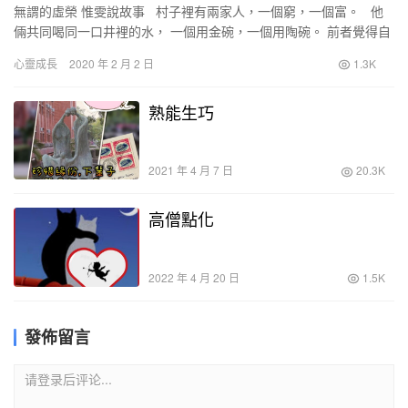
無謂的虛榮 惟雯說故事 村子裡有兩家人，一個窮，一個富。 他
倆共同喝同一口井裡的水， 一個用金碗，一個用陶碗。 前者覺得自
己富貴，後者認為自己貧賤； 前…
心靈成長
2020 年 2 月 2 日
1.3K
熟能生巧
2021 年 4 月 7 日
20.3K
高僧點化
2022 年 4 月 20 日
1.5K
發佈留言
请登录后评论...