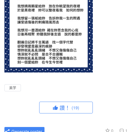
美学
讚！
(19)
0
1
Generate poster