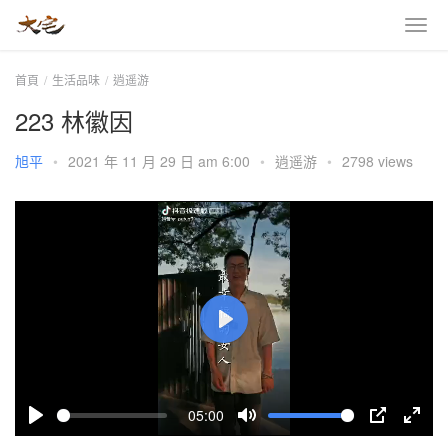
首頁
生活品味
逍遥游
223 林徽因
旭平
•
2021 年 11 月 29 日 am 6:00
•
逍遥游
•
2798 views
P
l
a
05:00
y
P
M
P
E