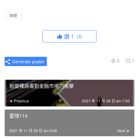
l
u
I
n
a
t
P
t
旅遊
y
e
e
r
讚！
(3)
f
u
l
0
1
Generate poster
l
s
c
新變種病毒對金融市場的衝擊
r
e
Previous
2021 年 11 月 28 日 am 7:00
e
n
愛情114
2021 年 11 月 29 日 am 6:06
Next