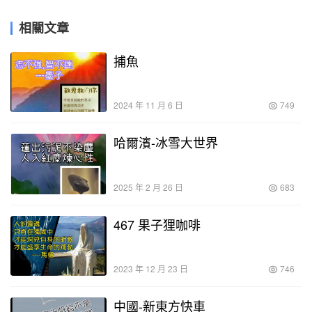
相關文章
捕魚
2024 年 11 月 6 日
749
哈爾濱-冰雪大世界
2025 年 2 月 26 日
683
467 果子狸咖啡
2023 年 12 月 23 日
746
中國-新東方快車