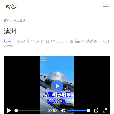
首頁
生活品味
澳洲
旭平
•
2024 年 11 月 24 日 am 6:03
•
生活品味
,
逍遥游
•
851
views
P
l
a
02:52
y