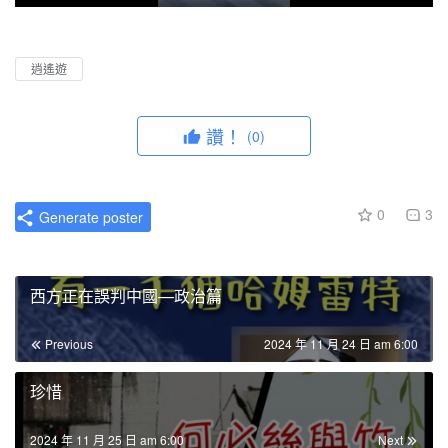
P
M
P
E
l
u
I
n
a
t
P
t
逍遙遊
y
e
e
r
讚！
(0)
f
u
l
0
3
Generate poster
l
s
c
西方正在誤判中國—政治篇
r
e
Previous
2024 年 11 月 24 日 am 6:00
e
n
珍惜
2024 年 11 月 25 日 am 6:00
Next