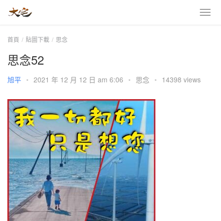
首頁
貼圖下載
思念
思念52
旭平
•
2021 年 12 月 12 日 am 6:06
•
思念
•
14398 views