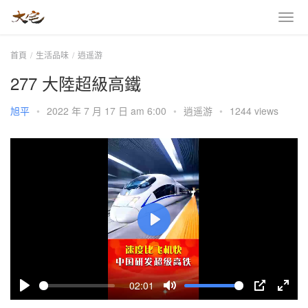
首頁
生活品味
逍遥游
277 大陸超級高鐵
旭平
•
2022 年 7 月 17 日 am 6:00
•
逍遥游
•
1244 views
P
l
a
02:01
y
P
M
P
E