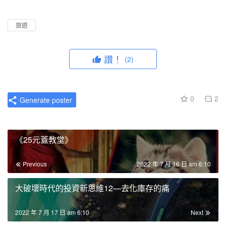
l
u
I
n
a
t
P
t
旅遊
y
e
e
r
讚！
(2)
f
u
l
0
2
Generate poster
l
s
c
《25元蓋教堂》
r
e
Previous
2022 年 7 月 16 日 am 6:10
e
n
大破壞時代的投資新思維12—去化庫存的痛
2022 年 7 月 17 日 am 6:10
Next