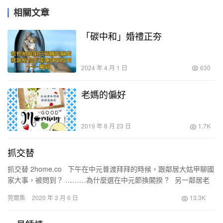
相關文章
「碳中和」婚禮正夯
2024 年 4 月 1 日
630
老媽的偏好
2019 年 8 月 23 日
1.7K
抓交替
抓交替 2home.co 下午在中元普渡拜拜的時候，跟鄰居大姑甲聊國
家大事，被問到？ ………為什麼選在中元節換閣揆 ? 另一鄰居老
嬸乙正在燒金紙，…………
莞爾集
2020 年 3 月 6 日
13.3K