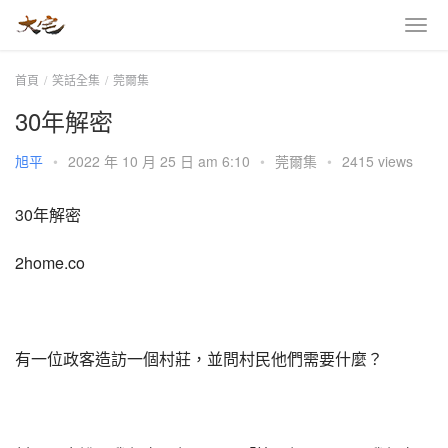
首頁
笑話全集
莞爾集
30年解密
旭平
•
2022 年 10 月 25 日 am 6:10
•
莞爾集
•
2415 views
30年解密
2home.co
有一位政客造訪一個村莊，並問村民他們需要什麼？