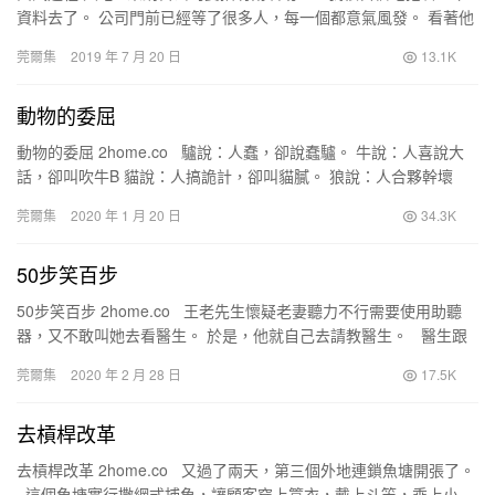
資料去了。 公司門前已經等了很多人，每一個都意氣風發。 看著他
們，我覺得自己條件絲毫不差，完全沒理由自卑。…
莞爾集
2019 年 7 月 20 日
13.1K
動物的委屈
動物的委屈 2home.co 驢說：人蠢，卻說蠢驢。 牛說：人喜說大
話，卻叫吹牛B 貓說：人搞詭計，卻叫貓膩。 狼說：人合夥幹壞
事，卻說狼狽為奸。 老鼠說：人沒遠見，…
莞爾集
2020 年 1 月 20 日
34.3K
50步笑百步
50步笑百步 2home.co 王老先生懷疑老妻聽力不行需要使用助聽
器，又不敢叫她去看醫生。 於是，他就自己去請教醫生。 醫生跟
他說: 「你先在約20公…
莞爾集
2020 年 2 月 28 日
17.5K
去槓桿改革
去槓桿改革 2home.co 又過了兩天，第三個外地連鎖魚塘開張了。
這個魚塘實行撒網式捕魚，讓顧客穿上簑衣，戴上斗笠，乘上小