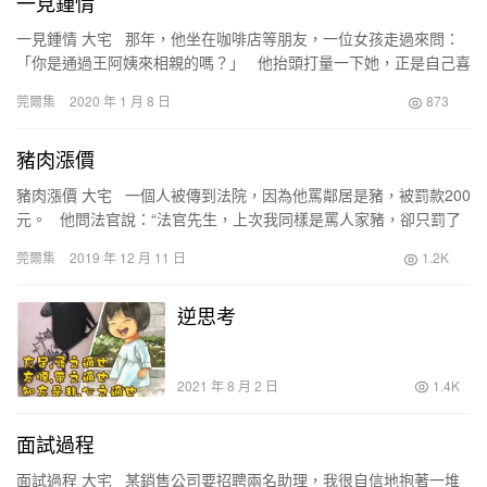
一見鍾情
一見鍾情 大宅 那年，他坐在咖啡店等朋友，一位女孩走過來問：
「你是通過王阿姨來相親的嗎？」 他抬頭打量一下她，正是自己喜
歡的類型，心想何不將錯就錯，於是…
莞爾集
2020 年 1 月 8 日
873
豬肉漲價
豬肉漲價 大宅 一個人被傳到法院，因為他罵鄰居是豬，被罰款200
元。 他問法官說：“法官先生，上次我同樣是罵人家豬，卻只罰了
150元呀。” 法官回答說：…
莞爾集
2019 年 12 月 11 日
1.2K
逆思考
2021 年 8 月 2 日
1.4K
面試過程
面試過程 大宅 某銷售公司要招聘兩名助理，我很自信地抱著一堆