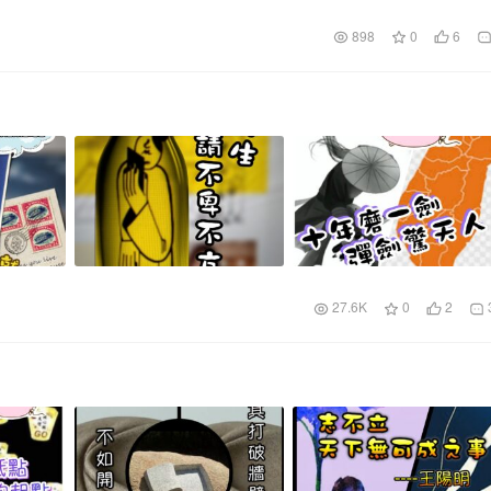
898
0
6
27.6K
0
2