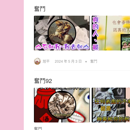
奮鬥
•
旭平
2024 年 5 月 3 日
奮鬥
奮鬥92
奮鬥