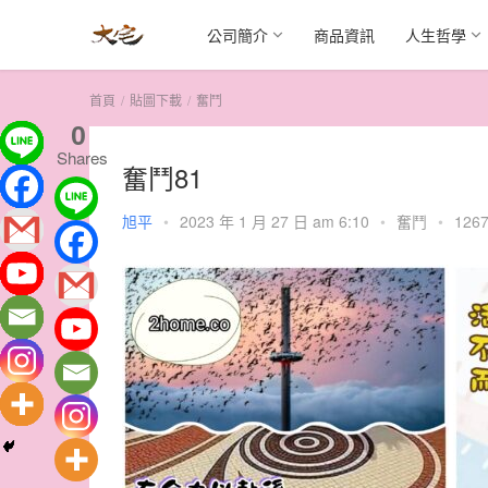
公司簡介
商品資訊
人生哲學
首頁
貼圖下載
奮鬥
0
Shares
奮鬥81
旭平
•
2023 年 1 月 27 日 am 6:10
•
奮鬥
•
1267