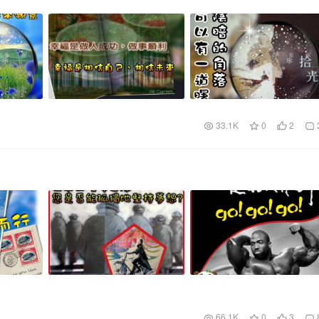
33.1K
0
2
66.1K
0
3