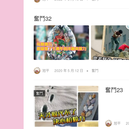
奮鬥32
•
旭平
2020 年 5 月 12 日
奮鬥
奮鬥23
奮鬥
旭平
2