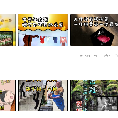
684
0
4