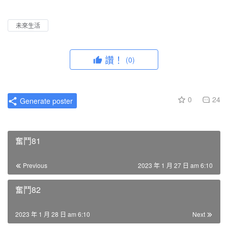
l
u
I
n
a
t
P
t
未來生活
y
e
e
r
讚！
(0)
f
u
l
0
24
Generate poster
l
s
c
奮鬥81
r
e
Previous
2023 年 1 月 27 日 am 6:10
e
n
奮鬥82
2023 年 1 月 28 日 am 6:10
Next