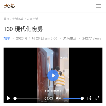
首頁
生活品味
未來生活
130 現代化廚房
旭平
•
2023 年 1 月 28 日 am 6:00
•
未來生活
•
24277 views
P
l
a
04:03
y
P
M
P
E