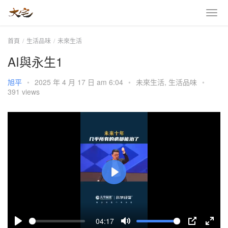
首頁
生活品味
未來生活
AI與永生1
旭平
•
2025 年 4 月 17 日 am 6:04
•
未來生活
,
生活品味
•
391 views
P
l
a
04:17
y