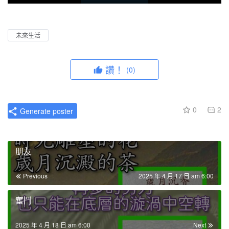
P
M
P
E
l
u
I
n
a
t
P
t
未來生活
y
e
e
r
讚！
(0)
f
u
l
0
2
Generate poster
l
s
c
朋友
r
e
Previous
2025 年 4 月 17 日 am 6:00
e
n
奮鬥
2025 年 4 月 18 日 am 6:00
Next