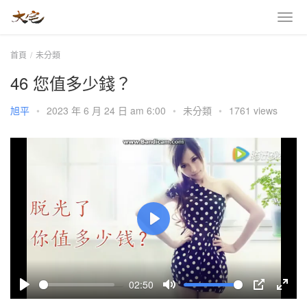
首頁
未分類
46 您值多少錢？
旭平
•
2023 年 6 月 24 日 am 6:00
•
未分類
•
1761 views
P
l
a
02:50
y
P
M
P
E