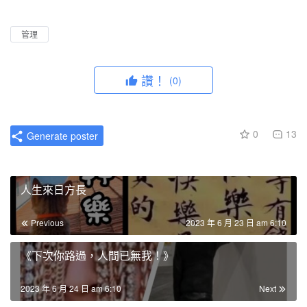
l
u
I
n
a
t
P
t
管理
y
e
e
r
讚！
(0)
f
u
l
0
13
Generate poster
l
s
c
人生來日方長
r
e
Previous
2023 年 6 月 23 日 am 6:10
e
n
《下次你路過，人間已無我！》
2023 年 6 月 24 日 am 6:10
Next