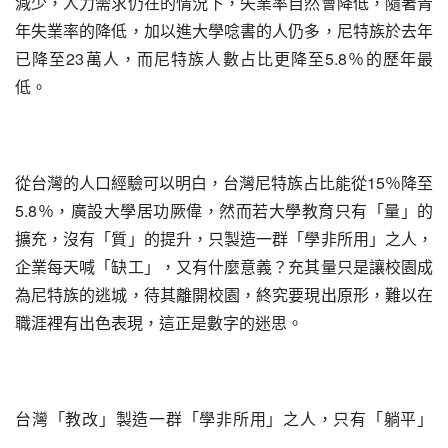
減少，人力需求仍在的情況下，失業率自然會降低，隨著青
年失業率的降低，加以進大學唸書的人仍多，尼特族於去年
已降至23萬人，而尼特族人數占比更降至5.8％的歷年最
低。
從台灣的人口經驗可以明白，台灣尼特族占比能從15％降至
5.8％，廣設大學居功厥偉，然而若大學教育只有「量」的
擴充，沒有「質」的提升，只製造一群「學非所用」之人，
企業每天喊「缺工」，又有什麼意義？充其量只是讓校園成
為尼特族的逃城，待其離開校園，終究要現出原形，難以在
職涯裡有出色表現，這正是數字的迷思。
台灣「教改」製造一群「學非所用」之人，只有「躺平」
……