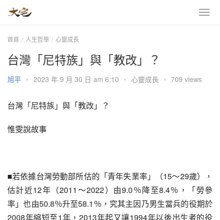
首頁
人生哲學
心靈成長
台灣「尼特族」與「教改」？
旭平
•
2023 年 9 月 30 日 am 6:10
•
心靈成長
•
709 views
台灣「尼特族」與「教改」？
惟雯說故事
■若依據台灣勞動部所估的「青年失業率」（15～29歲），
估計近12年（2011～2022）由9.0％降至8.4％，「勞參
率」也由50.8％升至58.1％，究其主因乃男生當兵的役期於
2008年縮短至1年，2013年起又讓1994年以後出生者的役