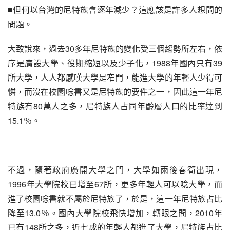
■但何以台灣的尼特族會逐年減少？這應該是許多人想問的
問題。
大致說來，過去30多年尼特族的變化受三個趨勢所左右，依
序是廣設大學、役期縮短以及少子化，1988年國內只有39
所大學，人人都感嘆大學是窄門，能進大學的年輕人少得可
憐，而沒在校園唸書又是尼特族的要件之一，因此這一年尼
特族有80萬人之多，尼特族人占同年齡層人口的比率達到
15.1％。
不過，隨著政府廣開大學之門，大學如雨後春筍出現，
1996年大學院校已增至67所，更多年輕人可以唸大學，而
進了校園唸書就不屬於尼特族了，於是，這一年尼特族占比
降至13.0％。國內大學院校飛快增加，轉眼之間，2010年
已有148所之多，近七成的年輕人都進了大學，尼特族占比