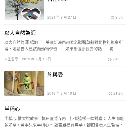
2021 年 9 月 27 日
2.5K
以大自然為師
以大自然為師 楊旭平 美國新澤西州著名獸醫莫莉對動物的觀察所
得，她勸告人應該向動物學習——如果想健康長壽的話﹕ 狗———
狗給我們的啟示是：不幸的事快快…
人生哲學
2019 年 7 月 13 日
2.4K
施與受
2019 年 8 月 18 日
21.2K
半稱心
半稱心 惟雯說故事 杭州靈隱寺內，掛著這樣一幅對聯： 人生哪能
多如意，萬事只求半稱心。 語言雖樸實無華，卻飽含著人生哲理，