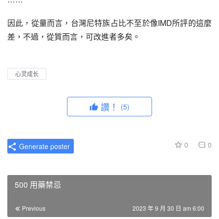
因此，從量而言，台灣尼特族占比不至於像IMD所評的這麼
差，不過，從質而言，可改進者多矣。
心灵成长
讚！
(5)
0
0
Generate poster
500 用藥禁忌
Previous
2023 年 9 月 30 日 am 6:00