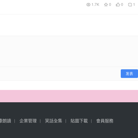
1.7K
0
0
1
发表
康朗讀
企業管理
笑話全集
貼圖下載
會員服務