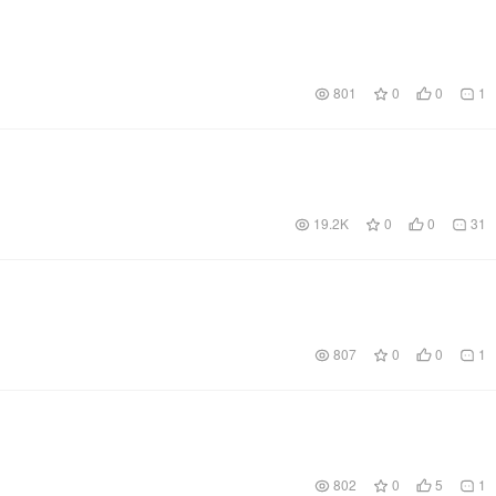
801
0
0
1
19.2K
0
0
31
807
0
0
1
802
0
5
1