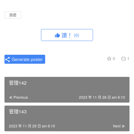
l
u
I
n
a
t
P
t
旅遊
y
e
e
r
讚！
(0)
f
u
l
0
1
Generate poster
l
s
c
管理142
r
e
Previous
2023 年 11 月 28 日 am 6:10
e
n
管理143
2023 年 11 月 29 日 am 6:10
Next