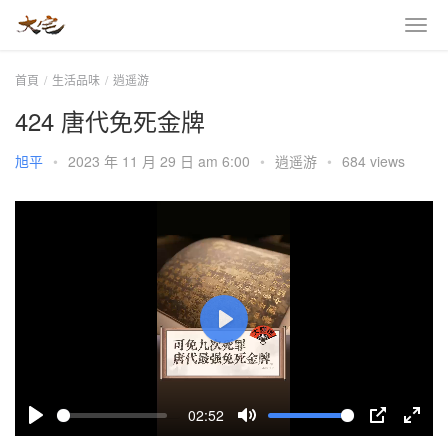
首頁
生活品味
逍遥游
424 唐代免死金牌
旭平
•
2023 年 11 月 29 日 am 6:00
•
逍遥游
•
684 views
P
l
a
02:52
y
P
M
P
E