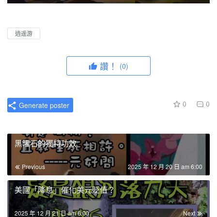
P
M
P
E
l
u
I
n
a
t
P
t
逍遥游
y
e
e
r
讚！
(0)
f
u
l
0
0
Generate poster
l
s
c
黑曜石的獨特功效
r
e
Previous
2025 年 12 月 20 日 am 6:00
e
n
美國「降息」催化美元貶值？
2025 年 12 月 21 日 am 6:00
Next