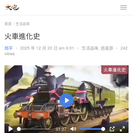
首頁
生活品味
火車進化史
旭平
•
2025 年 12 月 20 日 am 6:01
•
生活品味
,
逍遥游
•
242
views
P
l
a
01:27
y