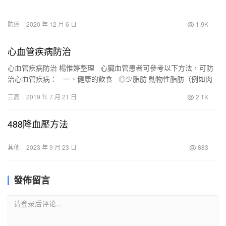
防癌
2020 年 12 月 6 日
1.9K
心血管疾病防治
心血管疾病防治 楊惟婷整理 心臟血管患者可參考以下方法，可防
治心血管疾病： 一、健康的飲食 ◎少脂肪 動物性脂肪（例如肉
類、牛奶、乳酪、奶…
三高
2019 年 7 月 21 日
2.1K
488降血壓方法
其他
2023 年 9 月 23 日
883
發佈留言
请登录后评论...