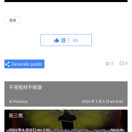
P
M
P
E
l
u
I
n
a
t
P
t
健康
y
e
e
r
讚！
(0)
f
u
l
0
0
Generate poster
l
s
c
不見棺材不掉淚
r
e
Previous
2024 年 4 月 5 日 am 6:00
e
n
新三敗
2024 年 4 月 6 日 am 6:00
Next