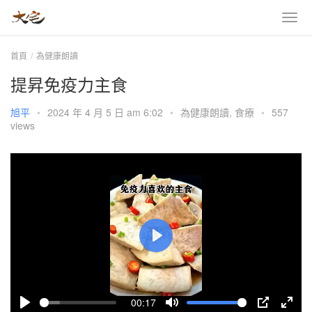
首頁
為健康朗讀
提昇免疫力主食
旭平
•
2024 年 4 月 5 日 am 6:02
•
為健康朗讀
,
食療
•
557
views
P
l
a
00:17
y