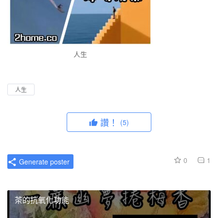
人生
人生
讚！
(5)
0
1
Generate poster
茶的抗氧化功能