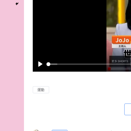
P
l
a
運動
y