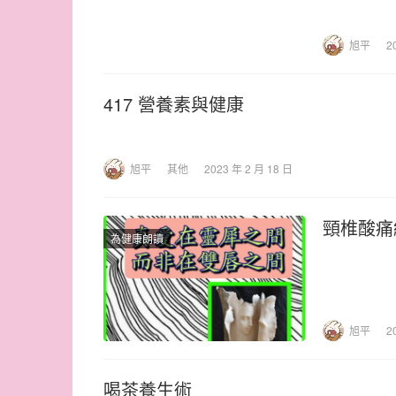
旭平
2
417 營養素與健康
旭平
其他
2023 年 2 月 18 日
頸椎酸痛
為健康朗讀
旭平
2
喝茶養生術