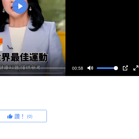
P
l
a
y
00:58
M
P
u
I
n
t
P
t
e
e
r
讚！
(0)
f
u
l