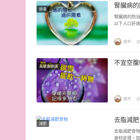
腎臟病的
排毒
腎臟病的防治
以下人口肝
旭平
2
不宜空腹
為健康朗讀
旭平
2
去脂減肥
減肥
去脂減肥食物
身材走樣。如