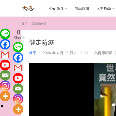
公司簡介
商品資訊
人生哲學
首頁
為健康朗讀
0
Shares
健走防癌
旭平
•
2024 年 4 月 26 日 am 6:03
•
為健康朗讀
,