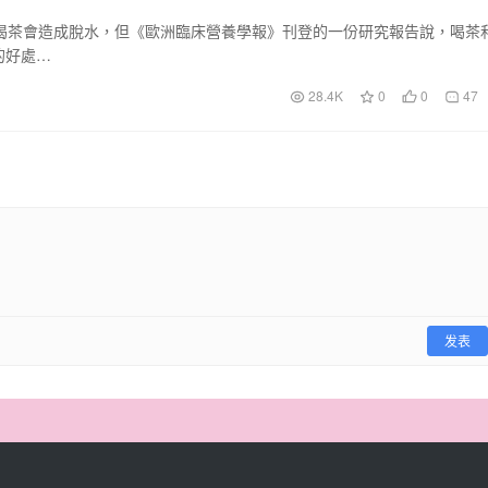
喝茶會造成脫水，但《歐洲臨床營養學報》刊登的一份研究報告說，喝茶
的好處…
28.4K
0
0
47
发表