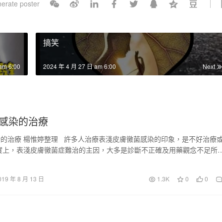
erate poster
l
s
c
搞笑
r
e
am 6:00
2024 年 4 月 27 日 am 6:00
Next
e
n
感染的治療
的治療 楊惟婷整理 許多人治療表淺皮膚黴菌感染的印象，是不好治療
實上，表淺皮膚黴菌症難治的主因，大多是診斷不正確及用藥觀念不足所
…
019 年 8 月 13 日
1.3K
0
0