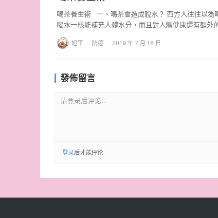
喝茶養生術 一、喝茶會造成脫水？ 西方人往往以為
喝水一樣能補充人體水分，而且對人體健康還有額外
旭平
防癌
2019 年 7 月 16 日
發佈留言
请登录后评论...
登录
后才能评论