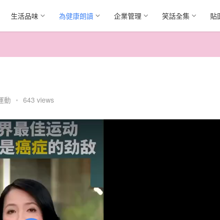
生活品味
為健康朗讀
企業管理
笑話全集
貼
運動
•
643 views