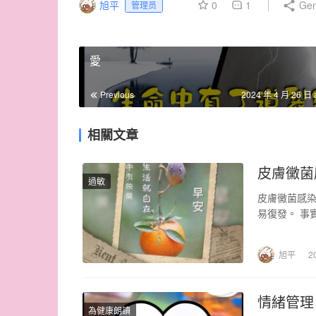
旭平
0
1
Gen
管理员
愛
Previous
2024 年 4 月 26 日 
相關文章
皮膚黴菌
過敏
皮膚黴菌感染
易復發。 事
致。 至於，
旭平
2
情緒管理
為健康朗讀