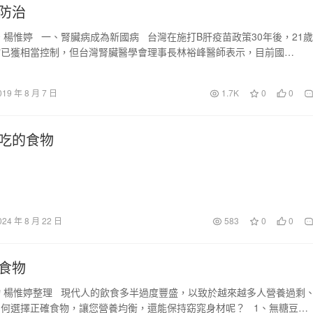
防治
 楊惟婷 一、腎臟病成為新國病 台灣在施打B肝疫苗政策30年後，21歲
病已獲相當控制，但台灣腎臟醫學會理事長林裕峰醫師表示，目前國…
019 年 8 月 7 日
1.7K
0
0
吃的食物
024 年 8 月 22 日
583
0
0
食物
 楊惟婷整理 現代人的飲食多半過度豐盛，以致於越來越多人營養過剩
何選擇正確食物，讓您營養均衡，還能保持窈窕身材呢？ 1、無糖豆…