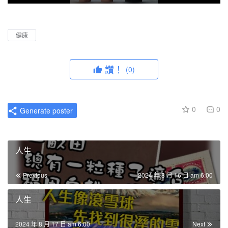
P
M
P
E
l
u
I
n
a
t
P
t
健康
y
e
e
r
讚！
(0)
f
u
l
0
0
Generate poster
l
s
c
人生
r
e
Previous
2024 年 8 月 16 日 am 6:00
e
n
人生
2024 年 8 月 17 日 am 6:00
Next