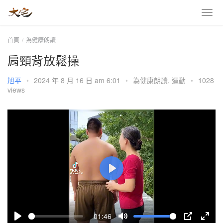
首頁
為健康朗讀
肩頸背放鬆操
旭平
•
2024 年 8 月 16 日 am 6:01
•
為健康朗讀
,
運動
•
1028
views
P
l
a
01:46
y