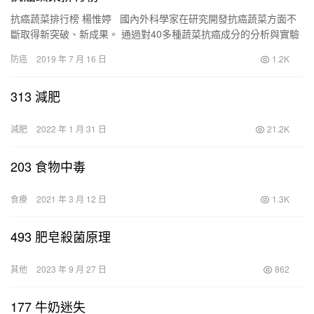
抗癌蔬菜排行榜 楊惟婷 國內外科學家在研究開發抗癌蔬菜方面不
斷取得新突破、新成果。 通過對40多種蔬菜抗癌成分的分析與實驗
性抑癌的實驗結果，從高到低排列出 20種對癌…
防癌
2019 年 7 月 16 日
1.2K
313 減肥
減肥
2022 年 1 月 31 日
21.2K
203 食物中毒
食療
2021 年 3 月 12 日
1.3K
493 肥皂殺菌原理
其他
2023 年 9 月 27 日
862
177 牛奶迷失