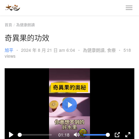
首頁
為健康朗讀
奇異果的功效
旭平
•
2024 年 8 月 21 日 am 6:04
•
為健康朗讀
,
食療
•
518
views
P
l
a
01:18
y