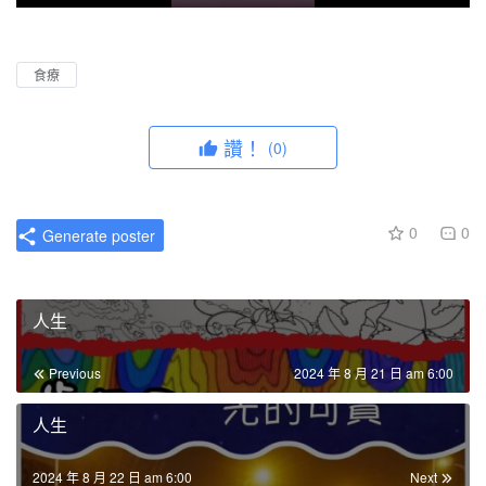
P
M
P
E
l
u
I
n
a
t
P
t
食療
y
e
e
r
讚！
(0)
f
u
l
0
0
Generate poster
l
s
c
人生
r
e
Previous
2024 年 8 月 21 日 am 6:00
e
n
人生
2024 年 8 月 22 日 am 6:00
Next