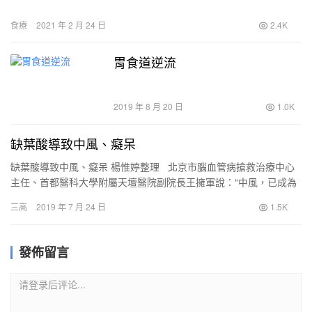
食療
2021 年 2 月 24 日
2.4K
胃食道逆流
2019 年 8 月 20 日
1.0K
缺葉酸導致中風、癡呆
缺葉酸導致中風、癡呆 楊惟婷整理 北京市腦血管病搶救治療中心
主任、首都醫科大學附屬天壇醫院副院長王擁軍說：“中風，已成為
家庭幸福的第一殺手，平均每12秒，我國就有1人…
三高
2019 年 7 月 24 日
1.5K
發佈留言
请登录后评论...