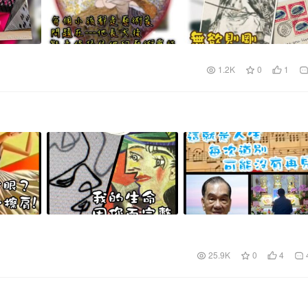
1.2K
0
1
25.9K
0
4