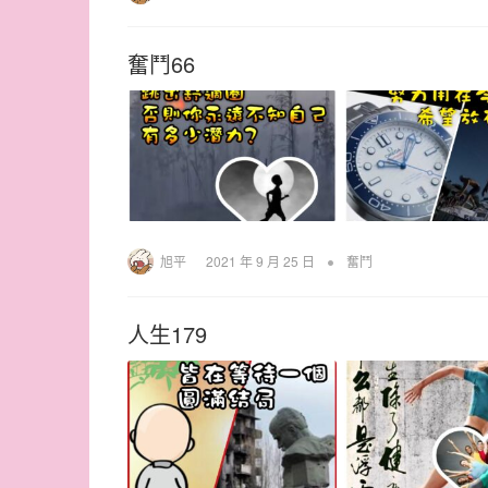
奮鬥66
•
旭平
2021 年 9 月 25 日
奮鬥
人生179