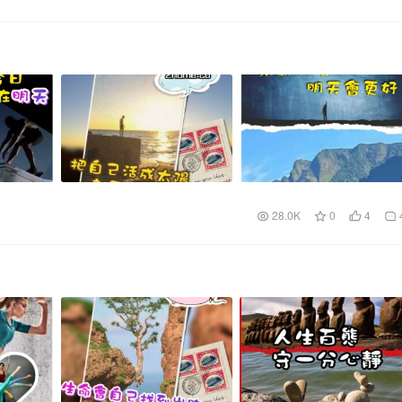
28.0K
0
4