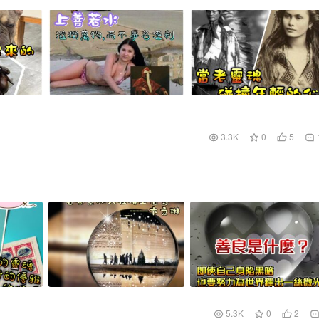
3.3K
0
5
5.3K
0
2