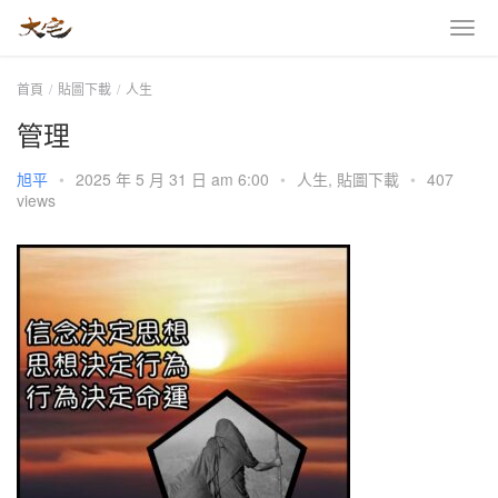
首頁
貼圖下載
人生
管理
旭平
•
2025 年 5 月 31 日 am 6:00
•
人生
,
貼圖下載
•
407
views