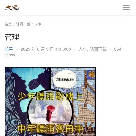
首頁
貼圖下載
人生
管理
旭平
•
2025 年 6 月 9 日 am 6:00
•
人生
,
貼圖下載
•
354
views