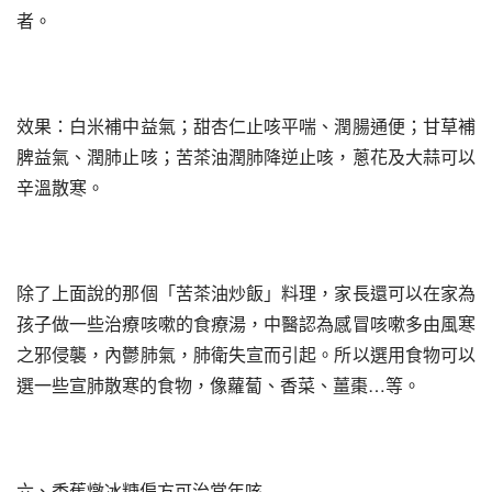
者。
效果：白米補中益氣；甜杏仁止咳平喘、潤腸通便；甘草補
脾益氣、潤肺止咳；苦茶油潤肺降逆止咳，蔥花及大蒜可以
辛溫散寒。
除了上面說的那個「苦茶油炒飯」料理，家長還可以在家為
孩子做一些治療咳嗽的食療湯，中醫認為感冒咳嗽多由風寒
之邪侵襲，內鬱肺氣，肺衛失宣而引起。所以選用食物可以
選一些宣肺散寒的食物，像蘿蔔、香菜、薑棗…等。
六、香蕉燉冰糖偏方可治常年咳