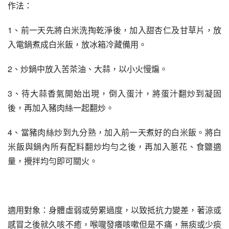
作法：
1、前一天先將白米洗掏乾淨後，加入甜杏仁及甘草片，放
入電鍋煮成白米飯，放冰箱冷藏備用。
2、炒鍋中放入苦茶油、大蒜，以小火慢煸。
3、待大蒜香氣開始出現，倒入蛋汁，將蛋汁翻炒到凝固
後，再加入豬肉絲一起翻炒。
4、當豬肉絲炒到九分熟，加入前一天煮好的白米飯。將白
米飯與鍋內所有配料翻炒均勻之後，再加入蔥花、食鹽適
量，攪拌均勻即可關火。
適用對象：身體虛弱或勞累過度，以致抵抗力變差，著涼或
感冒之後就久咳不癒，喉嚨發癢咳嗽但是不痛，無痰或少痰