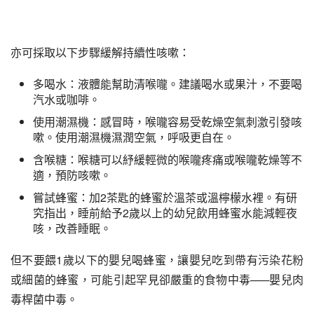
亦可採取以下步驟緩解持續性咳嗽：
多喝水：液體能幫助清喉嚨。建議喝水或果汁，不要喝
汽水或咖啡。
使用潮濕機：感冒時，喉嚨容易受乾燥空氣刺激引發咳
嗽。使用潮濕機濕潤空氣，呼吸更自在。
含喉糖：喉糖可以紓緩輕微的喉嚨疼痛或喉嚨乾燥等不
適，預防咳嗽。
嘗試蜂蜜：加2茶匙的蜂蜜於溫茶或溫檸檬水裡。有研
究指出，睡前給予2歲以上的幼兒飲用蜂蜜水能減輕夜
咳，改善睡眠。
但不要餵1歲以下的嬰兒喝蜂蜜，讓嬰兒吃到帶有污染花粉
或細菌的蜂蜜，可能引起罕見卻嚴重的食物中毒—─嬰兒肉
毒桿菌中毒。