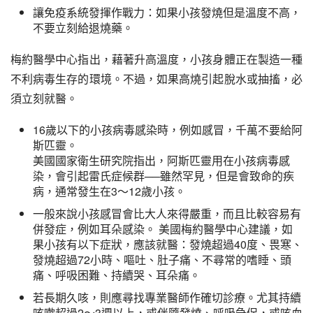
讓免疫系統發揮作戰力：如果小孩發燒但是溫度不高，
不要立刻給退燒藥。
梅約醫學中心指出，藉著升高溫度，小孩身體正在製造一種
不利病毒生存的環境。不過，如果高燒引起脫水或抽搐，必
須立刻就醫。
16歲以下的小孩病毒感染時，例如感冒，千萬不要給阿
斯匹靈。
美國國家衛生研究院指出，阿斯匹靈用在小孩病毒感
染，會引起雷氏症候群──雖然罕見，但是會致命的疾
病，通常發生在3～12歲小孩。
一般來說小孩感冒會比大人來得嚴重，而且比較容易有
併發症，例如耳朵感染。 美國梅約醫學中心建議，如
果小孩有以下症狀，應該就醫：發燒超過40度、畏寒、
發燒超過72小時、嘔吐、肚子痛、不尋常的嗜睡、頭
痛、呼吸困難、持續哭、耳朵痛。
若長期久咳，則應尋找專業醫師作確切診療。尤其持續
咳嗽超過2～3週以上，或伴隨發燒、呼吸急促，或咳血