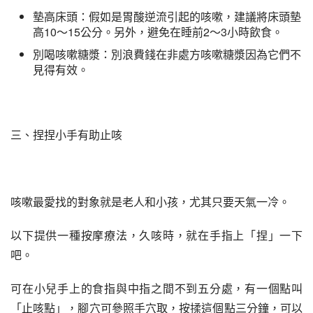
墊高床頭：假如是胃酸逆流引起的咳嗽，建議將床頭墊
高10～15公分。另外，避免在睡前2～3小時飲食。
別喝咳嗽糖漿：別浪費錢在非處方咳嗽糖漿因為它們不
見得有效。
三、捏捏小手有助止咳
咳嗽最愛找的對象就是老人和小孩，尤其只要天氣一冷。
以下提供一種按摩療法，久咳時，就在手指上「捏」一下
吧。
可在小兒手上的食指與中指之間不到五分處，有一個點叫
「止咳點」，腳穴可參照手穴取，按揉這個點三分鐘，可以