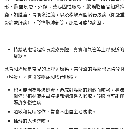
形、胸壁疾患、外傷；或心因性咳嗽、縱隔腔器官組織病
變，如腫瘤、胃食道逆流，以及橫膈周圍臟器致病（如嚴重
腎病或肝病），影嚮胸肺部等，都是可能的病因。
持續咳嗽常是病毒感染鼻腔、鼻竇和氣管等上呼吸道的
症狀。
感冒和流感是常見的上呼道感染。當發聲的喉部也連帶發炎
（喉炎），會引發疼痛和嗓音嘶啞。
也可能因為鼻涕倒流，造成對喉部的刺激而咳嗽。鼻涕
倒流是指黏液由鼻腔後部倒流進入喉嚨。咳嗽也可能伴
隨許多慢性病。
過敏和氣喘發作，常會不由自主地咳嗽。
抽菸的人也會咳。