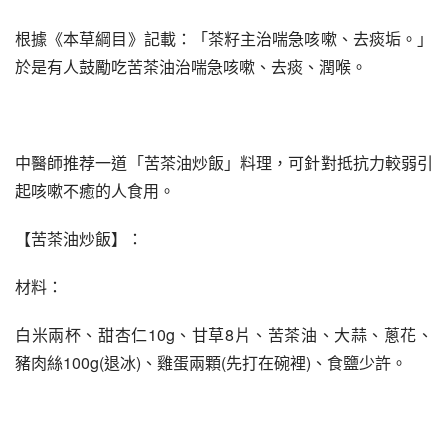
根據《本草綱目》記載：「茶籽主治喘急咳嗽、去痰垢。」
於是有人鼓勵吃苦茶油治喘急咳嗽、去痰、潤喉。
中醫師推荐一道「苦茶油炒飯」料理，可針對抵抗力較弱引
起咳嗽不癒的人食用。
【苦茶油炒飯】：
材料：
白米兩杯、甜杏仁10g、甘草8片、苦茶油、大蒜、蔥花、
豬肉絲100g(退冰)、雞蛋兩顆(先打在碗裡)、食鹽少許。