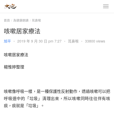
首頁
為健康朗讀
耳鼻喉
咳嗽居家療法
旭平
•
2019 年 9 月 30 日 pm 7:27
•
耳鼻喉
•
33800 views
咳嗽居家療法
楊惟婷整理
咳嗽像呼吸一樣，是一種保護性反射動作，透過咳嗽可以把
呼吸道中的「垃圾」清理出來，所以咳嗽同時往往伴有咳
痰，痰就是「垃圾」。