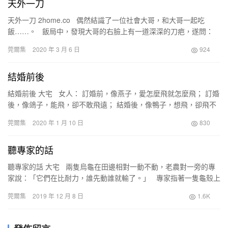
天外一刀
天外一刀 2home.co 偶然結識了一位社會大哥，和大哥一起吃
飯……。 飯局中，發現大哥的右臉上有一道深深的刀疤，遂問：
“大哥，你這麼神勇，是什麼人敢…
莞爾集
2020 年 3 月 6 日
924
結婚前後
結婚前後 大宅 女人： 訂婚前，像燕子，愛怎麼飛就怎麼飛； 訂婚
後，像鴿子，能飛，卻不敢飛遠； 結婚後，像鴨子，想飛，卻飛不
起來。 男人： 訂婚前，像孫…
莞爾集
2020 年 1 月 10 日
830
聽專家的話
聽專家的話 大宅 兩隻烏龜在田邊相對一動不動，老農對一旁的專
家說：「它們在比耐力，誰先動誰就輸了。」 專家指著一隻龜殼上
有甲骨文的烏龜說：「據我多年研究…
莞爾集
2019 年 12 月 8 日
1.6K