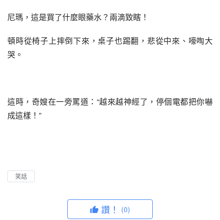
尼瑪，這是買了什麼眼藥水？兩滴致瞎！
頓時從椅子上摔倒下來，桌子也踢翻，悲從中來、嚎啕大
哭。
這時，奇嫂在一旁罵道：“越來越神經了，停個電都把你嚇
成這樣！”
笑話
讚！
(0)