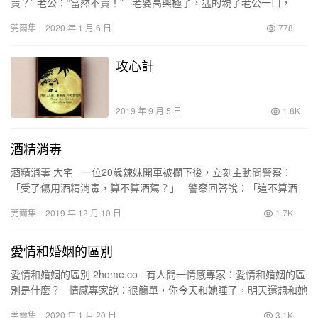
賣？” 老公：“當然不賣！” 老婆高興極了，猛的親了老公一口，
問：“為什麼呀？” 老公看了…
莞爾集
2020 年 1 月 6 日
778
攻心計
2019 年 9 月 5 日
1.8K
酒精消毒
酒精消毒 大宅 一位20歲辣妹開車被攔下後，立刻主動問警察：
「受了傷用酒精消毒，算不算酒駕？」 警察回答說：「這不算酒
駕，妳傷到哪裡了？是否需要幫助？…
莞爾集
2019 年 12 月 10 日
1.7K
愛情和婚姻的區別
愛情和婚姻的區別 2home.co 有人問一情感專家：愛情和婚姻的區
別是什麼？ 情感專家說：很簡單，你今天和她睡了，明天還想和她
睡，這就是愛情；你今天和…
莞爾集
2020 年 1 月 20 日
3.1K