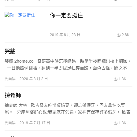
你一定要挺住
2019 年 8 月 23 日
2.8K
哭牆
哭牆 2home.co 奇哥高中時沉迷網路，時常半夜翻牆出校上網咖。
一日他照例翻牆，翻到一半即拔足狂奔而歸，面色古怪，問之不
語。 從此，認真讀書，不再…
莞爾集
2020 年 3 月 2 日
1.3K
揀骨師
揀骨師 大宅 歐吉桑去吃辦桌婚宴，卻忘帶假牙，回去拿怕吃菜
尾。 旁座阿婆好心說:我家就在旁邊，家裡有保存許多假牙。 歐吉
桑就跟阿婆回家，打開抽屜，真有一…
莞爾集
2019 年 7 月 17 日
1.3K