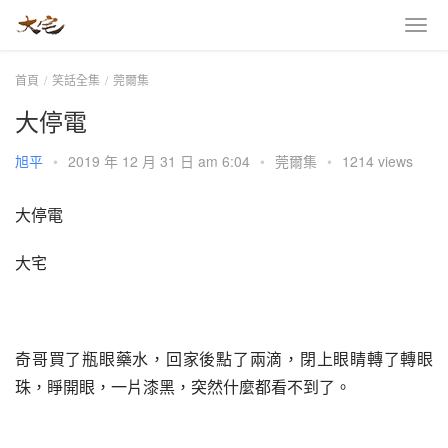
首頁
笑話全集
莞爾集
大停電
旭平
•
2019 年 12 月 31 日 am 6:04
•
莞爾集
•
1214 views
大停電
大宅
奇哥買了瓶眼藥水，回家後點了兩滴，閉上眼睛轉了轉眼
珠，睜開眼，一片漆黑，突然什麼都看不到了。