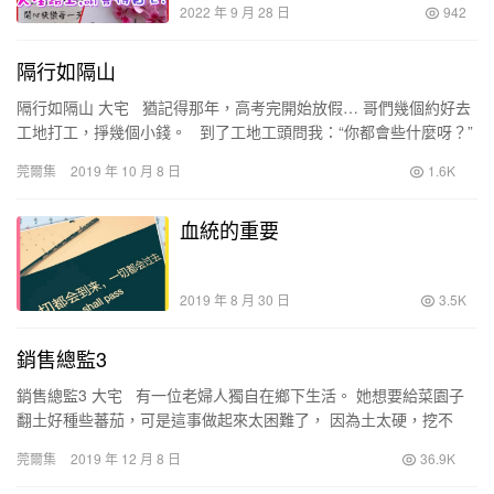
2022 年 9 月 28 日
942
隔行如隔山
隔行如隔山 大宅 猶記得那年，高考完開始放假… 哥們幾個約好去
工地打工，掙幾個小錢。 到了工地工頭問我：“你都會些什麼呀？”
我老老實實地回答：“我會打…
莞爾集
2019 年 10 月 8 日
1.6K
血統的重要
2019 年 8 月 30 日
3.5K
銷售總監3
銷售總監3 大宅 有一位老婦人獨自在鄉下生活。 她想要給菜園子
翻土好種些蕃茄，可是這事做起來太困難了， 因為土太硬，挖不
動…… 她那唯一的兒子原本是可以幫她的，但兒子…
莞爾集
2019 年 12 月 8 日
36.9K