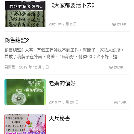
《大家都要活下去》
2021 年 9 月 2 日
23.6K
銷售總監2
銷售總監2 大宅 有個工程師找不到工作，就開了一家私人診所，
並放了塊牌子在外面，寫著﹕ “病治好，付$300；治不好，退
$1000。” 有個醫生看到了…
莞爾集
2019 年 12 月 8 日
20.3K
老媽的偏好
2019 年 8 月 29 日
1.4K
天兵秘書