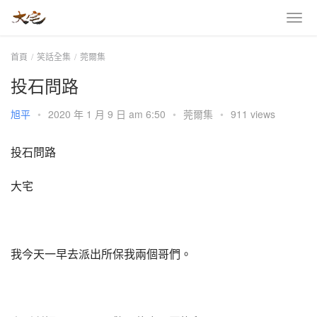
首頁
笑話全集
莞爾集
投石問路
旭平
•
2020 年 1 月 9 日 am 6:50
•
莞爾集
•
911 views
投石問路
大宅
我今天一早去派出所保我兩個哥們。