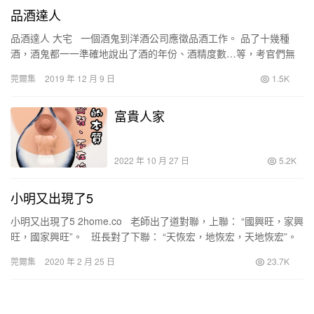
品酒達人
品酒達人 大宅 一個酒鬼到洋酒公司應徵品酒工作。 品了十幾種
酒，酒鬼都一一準確地說出了酒的年份、酒精度數…等，考官們無
不十分震驚。 某經理向女秘書使個眼…
莞爾集
2019 年 12 月 9 日
1.5K
富貴人家
2022 年 10 月 27 日
5.2K
小明又出現了5
小明又出現了5 2home.co 老師出了道對聯，上聯： “國興旺，家興
旺，國家興旺”。 班長對了下聯： “天恢宏，地恢宏，天地恢宏”。
…
莞爾集
2020 年 2 月 25 日
23.7K