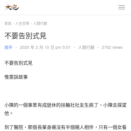
首頁
人生哲學
人間行腳
不要告別式見
旭平
•
2020 年 2 月 10 日 pm 5:01
•
人間行腳
•
2762 views
不要告別式見
惟雯說故事
小陳的一個事業有成退休的扶輪社社友生病了，小陳去探望
他。
到了醫院，那個長輩身邊沒有半個親人相伴，只有一個女看