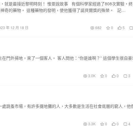
，就是最接近黎明時刻！ 惟雯說故事 有個科學家經過了808次實驗，終
神奇的藥物。 這種藥物的發明，使他獲得了諾貝爾獎的殊榮。 記…
023 年 12 月 18 日
682
0
5
在門外掃地，來了一個客人。 客人問他：“你是誰啊？” 這個學生很自豪
3.0K
0
0
3
一處跳蚤市場，有許多擺地攤的人，大多數是生活在社會底層的窮人，他
3.3K
0
0
4