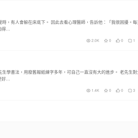
覺時，有人會躲在床底下。 因此去看心理醫師，告訴他：「我很困擾。每
怕得…
2.0K
0
0
1
先生學書法，用廢舊報紙練字多年，可自己一直沒有大的進步。 老先生對
更好…
1.4K
0
0
3