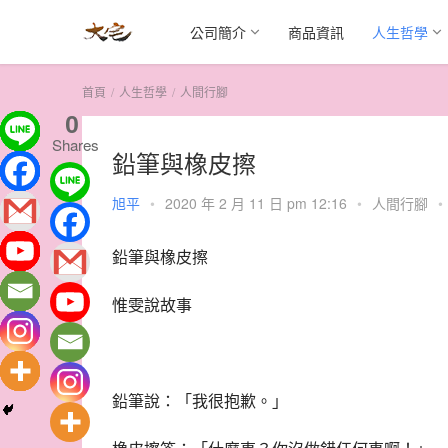
公司簡介
商品資訊
人生哲學
首頁
人生哲學
人間行腳
0
Shares
鉛筆與橡皮擦
旭平
•
2020 年 2 月 11 日 pm 12:16
•
人間行腳
•
鉛筆與橡皮擦
惟雯說故事
鉛筆說：「我很抱歉。」