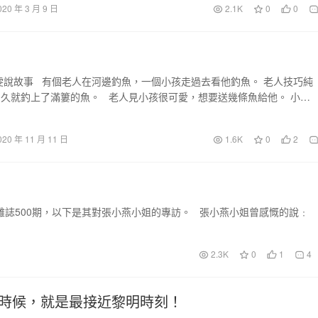
020 年 3 月 9 日
2.1K
0
0
雯說故事 有個老人在河邊釣魚，一個小孩走過去看他釣魚。 老人技巧純
久就釣上了滿簍的魚。 老人見小孩很可愛，想要送幾條魚給他。 小…
020 年 11 月 11 日
1.6K
0
2
雜誌500期，以下是其對張小燕小姐的專訪。 張小燕小姐曾感慨的說﹕
2.3K
0
1
4
時候，就是最接近黎明時刻！