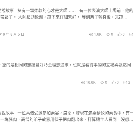
雯說故事 擁有一顆柔軟的心才是大師…… 有一位表演大師上場前，他
帶鬆了。 大師點頭致謝，蹲下來仔細繫好。 等到弟子轉身後，又蹲…
019 年 8 月 5 日
1.6K
0
0
，靠的是相同的志趣愛好乃至理想追求，也就是看待事物的立場與觀點同
16.6K
0
0
2
雯說故事 一位高僧受邀參加素宴，席間，發現在滿桌精致的素食中，有
有一塊豬肉，高僧的弟子故意用筷子把肉翻出來，打算讓主人看到，沒想
用…