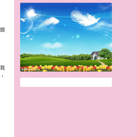
錯
我
，