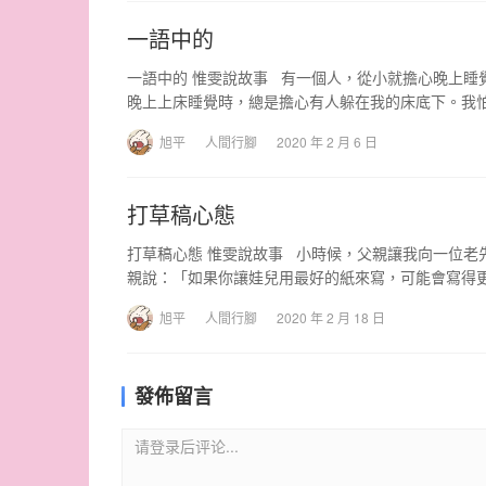
一語中的
一語中的 惟雯說故事 有一個人，從小就擔心晚上睡
晚上上床睡覺時，總是擔心有人躲在我的床底下。我
旭平
人間行腳
2020 年 2 月 6 日
打草稿心態
打草稿心態 惟雯說故事 小時候，父親讓我向一位老
親說：「如果你讓娃兒用最好的紙來寫，可能會寫得
旭平
人間行腳
2020 年 2 月 18 日
發佈留言
请登录后评论...