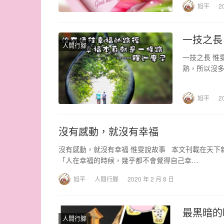
旭平
2
一技之長
人間行腳
一技之長 惟
熟，所以沒多
旭平
2
沒有感動，就沒有幸福
沒有感動，就沒有幸福 惟雯說故事 本文刊載在天下
「人在幸福的時候，幾乎都不會覺得自己幸…
旭平
人間行腳
2020 年 2 月 8 日
最黑暗的
人間行腳