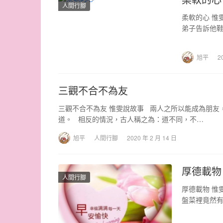
人間行腳
柔軟的心 惟
弟子告訴他鞋
旭平
2
三觀不合不為友
三觀不合不為友 惟雯說故事 兩人之所以能成為朋友
道。 相反的情況，古人稱之為：道不同，不…
旭平
人間行腳
2020 年 2 月 14 日
厚德載物
人間行腳
厚德載物 惟
盤菜裡竟然
高僧卻立刻