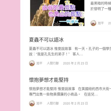
最黑暗的時候
於發明了一種
旭平
2
夏蟲不可以語冰
夏蟲不可以語冰 惟雯說故事 有一天，孔子的一個學生
說：“我是孔先生的弟子！” 客人…
旭平
人間行腳
2020 年 2 月 23 日
懷抱夢想才能堅持
懷抱夢想才能堅持 惟雯說故事 在美國紐約西市大街
專門出售一些物美價廉的小商品。 在這兒…
旭平
人間行腳
2020 年 2 月 23 日