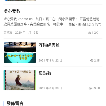
虛心受教
虛心受教 2home.co 某日，張三在山間小路開車。 正當他悠哉地
欣賞美麗風景時，突然迎面開來一輛貨車…. 而且，那滿口黑牙的司
機還搖下窗戶對他大叫：”…
莞爾集
2020 年 1 月 16 日
1.2K
互聯網思維
2021 年 8 月 22 日
2.1K
集點數
2019 年 8 月 30 日
59.5K
發佈留言