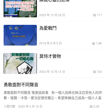
2023 年 12 月 23 日
717
為愛戰鬥
2019 年 8 月 5 日
1.8K
莫恃才傲物
2023 年 12 月 14 日
724
勇敢面對不同聲音
勇敢面對不同聲音 惟雯說故事 有一個人因再也無法忍受他人的抨
擊、噓聲、冷落，便決定隱世獨立，希望修練自己成為一個人人喜
歡的人、不會再讓人挑剔自己……。 經過多年的努力…
人間行腳
2020 年 2 月 15 日
2.3K