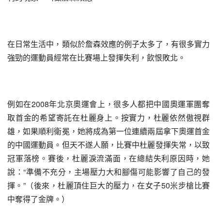
在日常生活中，類似於詹森效應的例子太多了，有很多實力
強勁的運動員經常在比賽場上發揮失利，飲恨敗北。
例如在2008年北京奧運會上，很多人都把中國奧運軍團奪
取首金的希望寄託在杜麗身上。按實力，杜麗依然傲視群
雄，如果順利衛冕，她將成為第一位連續兩屆拿下奧運首金
的中國運動員。但天不遂人願，比賽中杜麗發揮失常，以致
冠軍落榜。賽後，杜麗淚流滿面，在總結失利原因時，她
說：“準備不充分，主場壓力大和腳傷可能影響了自己的發
揮。”（後來，杜麗頂住巨大的壓力，在女子50米步槍比賽
中奪得了金牌。）