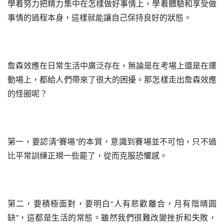
學着努力把精力集中在怎樣做好事情上，學着體驗和享受做
事情的過程本身，這樣就能讓自己保持良好的狀態。
詹森效應在日常生活中廣泛存在，無論是在考場上還是在運
動場上，都給人們帶來了很大的困擾。那怎樣走出詹森效應
的怪圈呢？
第一，要認清“賽場”的本質，意識到賽場並不可怕，只不過
比平常訓練正規一些罷了，從而克服恐懼感。
第二，要積極面對，要明白“人有悲歡離合，月有陰晴圓
缺”，這都是生活的常態。雖然我們很難改變挫折和失敗，