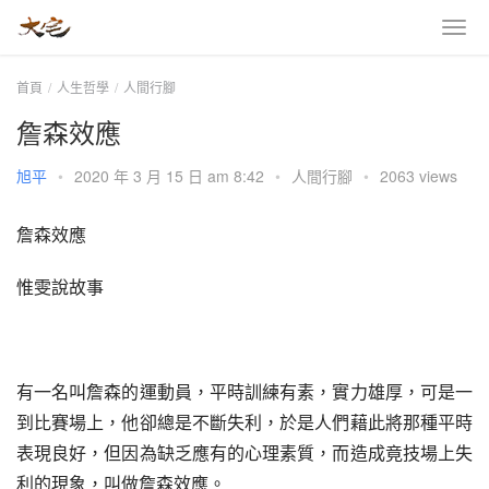
首頁
人生哲學
人間行腳
詹森效應
旭平
•
2020 年 3 月 15 日 am 8:42
•
人間行腳
•
2063 views
詹森效應
惟雯說故事
有一名叫詹森的運動員，平時訓練有素，實力雄厚，可是一
到比賽場上，他卻總是不斷失利，於是人們藉此將那種平時
表現良好，但因為缺乏應有的心理素質，而造成竟技場上失
利的現象，叫做詹森效應。