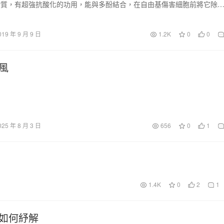
物質，有超強抗酸化的功用，能與多酚結合，在自由基傷害細胞前將它除
019 年 9 月 9 日
1.2K
0
0
風
025 年 8 月 3 日
656
0
1
1.4K
0
2
1
如何紓解