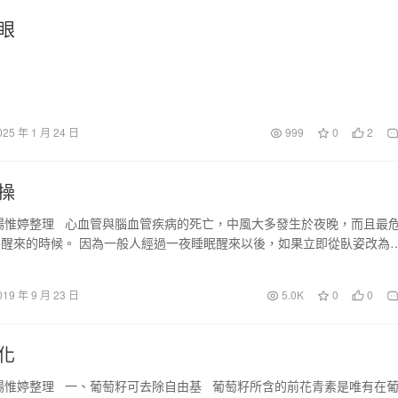
眼
025 年 1 月 24 日
999
0
2
操
楊惟婷整理 心血管與腦血管疾病的死亡，中風大多發生於夜晚，而且最
醒來的時候。 因為一般人經過一夜睡眠醒來以後，如果立即從臥姿改為
…
019 年 9 月 23 日
5.0K
0
0
化
楊惟婷整理 一、葡萄籽可去除自由基 葡萄籽所含的前花青素是唯有在