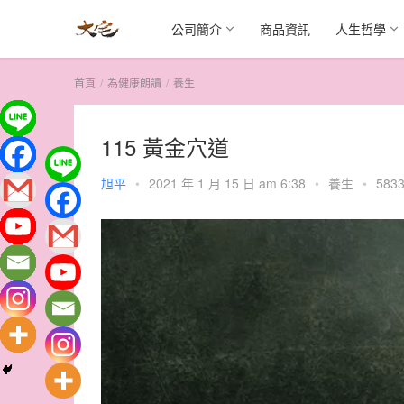
公司簡介
商品資訊
人生哲學
首頁
為健康朗讀
養生
115 黃金穴道
旭平
•
2021 年 1 月 15 日 am 6:38
•
養生
•
5833