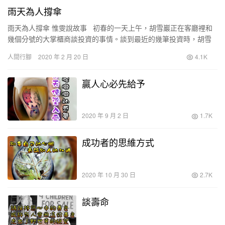
雨天為人撐傘
雨天為人撐傘 惟雯說故事 初春的一天上午，胡雪巖正在客廳裡和
幾個分號的大掌櫃商談投資的事情。談到最近的幾筆投資時，胡雪
巖面色凝重。 店裡的掌櫃們最近做了…
人間行腳
2020 年 2 月 20 日
4.1K
贏人心必先給予
2020 年 9 月 2 日
1.7K
成功者的思維方式
2020 年 10 月 30 日
2.7K
談壽命