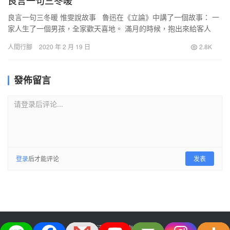
良言一句三冬暖
良言一句三冬暖 惟雯說故事 魯迅在《立論》中講了一個故事： 一
家人生了一個男孩，全家歡天喜地。 滿月的時候，抱出來給客人
看，自然是想得到一點好兆頭。 一個人說：“這孩…
人間行腳
2020 年 2 月 19 日
2.8K
發佈留言
请登录后评论...
登录
后才能评论
发表
大宅生活美学股份有限公司