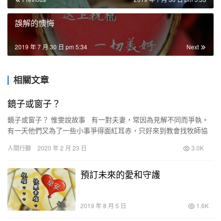
誤解的懊悔
2019 年 7 月 30 日 pm 5:34
Next
相關文章
鏡子或窗子？
鏡子或窗子？ 惟雯說故事 有一對夫妻，常因為見解不同而爭執。
有一天他們又為了一些小事爭得面紅耳赤，只好來到教會找牧師協
助。 牧師把他們帶到一面鏡子前，…
人間行腳
2020 年 2 月 23 日
3.0K
預訂未來的愛和守護
2019 年 8 月 5 日
1.6K