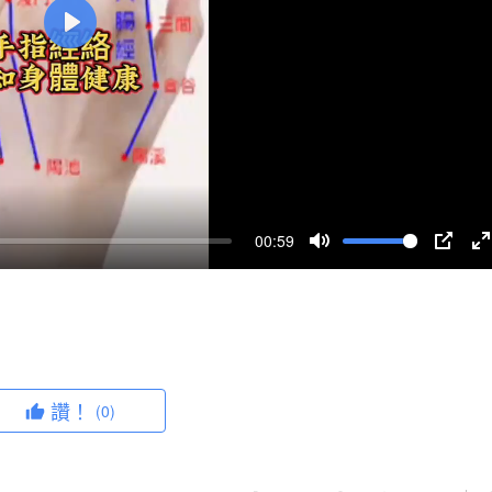
P
l
a
y
00:59
M
P
u
I
n
t
P
t
e
e
r
讚！
(0)
f
u
l