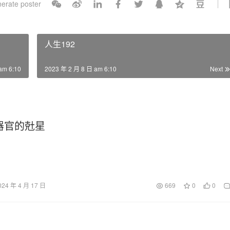
erate poster
l
s
c
人生192
r
e
am 6:10
2023 年 2 月 8 日 am 6:10
Next
e
n
器官的兙星
024 年 4 月 17 日
669
0
0