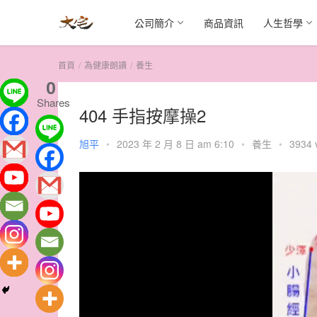
公司簡介
商品資訊
人生哲學
首頁
為健康朗讀
養生
0
Shares
404 手指按摩操2
旭平
•
2023 年 2 月 8 日 am 6:10
•
養生
•
3934 