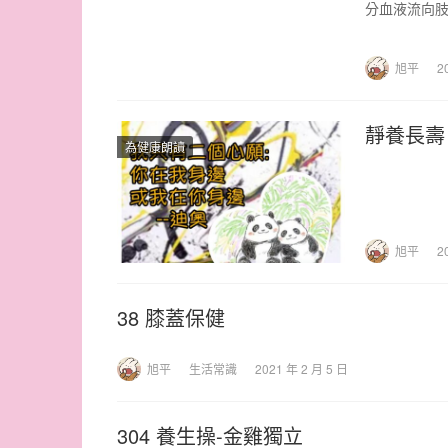
分血液流向
容易出現頭
旭平
2
靜養長壽
為健康朗讀
旭平
2
38 膝蓋保健
旭平
生活常識
2021 年 2 月 5 日
304 養生操-金雞獨立