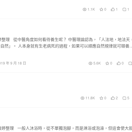
1.1K
0
1
1
婷整理 從中醫角度如何看待養生呢？ 中醫理論認為，「人法地，地法天
自然」。 人本身就有生老病死的過程，如果可以順應自然規律就可頤養
019 年 9 月 18 日
5.6K
0
0
11.8K
0
2
5
惟婷整理 一般人沐浴時，從不單獨泡腳，而是淋浴或泡澡，但這會使大