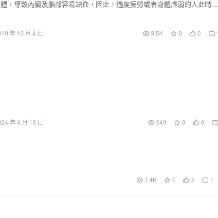
肢體，導致內臟及腦部容易缺血，因此，過度疲勞或者身體虛弱的人此時
昏…
019 年 10 月 4 日
3.5K
0
0
024 年 4 月 13 日
649
0
0
1.4K
0
2
1