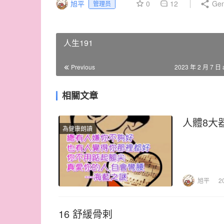
旭平
0
12
Gen
管理员
人生191
Previous
2023 年 2 月 7 日 
相關文章
人體8大
為健康朗讀
旭平
2
16 舒緩骨剌