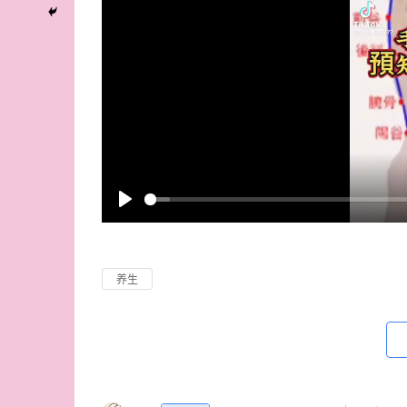
P
l
a
养生
y