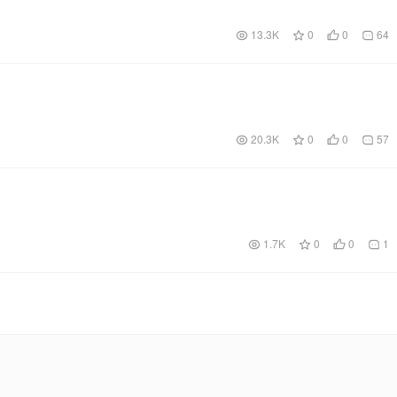
13.3K
0
0
64
20.3K
0
0
57
1.7K
0
0
1