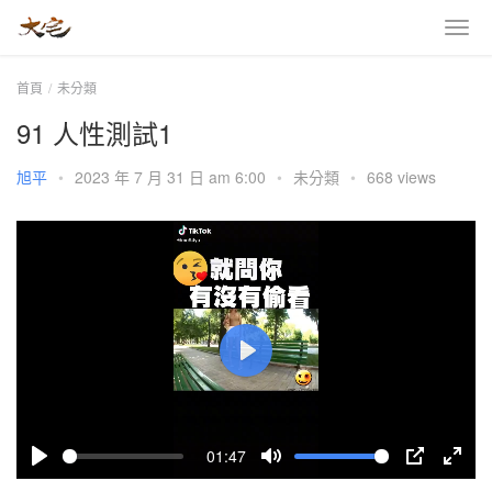
首頁
未分類
91 人性測試1
旭平
•
2023 年 7 月 31 日 am 6:00
•
未分類
•
668 views
P
l
a
01:47
y
P
M
P
E