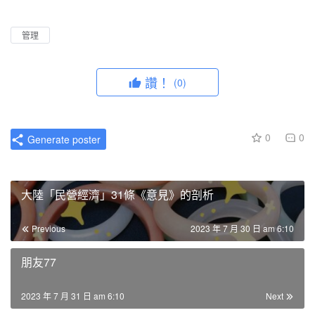
l
u
I
n
a
t
P
t
管理
y
e
e
r
讚！
(0)
f
u
l
0
0
Generate poster
l
s
c
大陸「民營經濟」31條《意見》的剖析
r
e
Previous
2023 年 7 月 30 日 am 6:10
e
n
朋友77
2023 年 7 月 31 日 am 6:10
Next