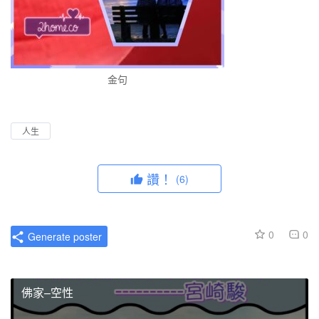
金句
人生
讚！
(6)
0
0
Generate poster
佛家–空性