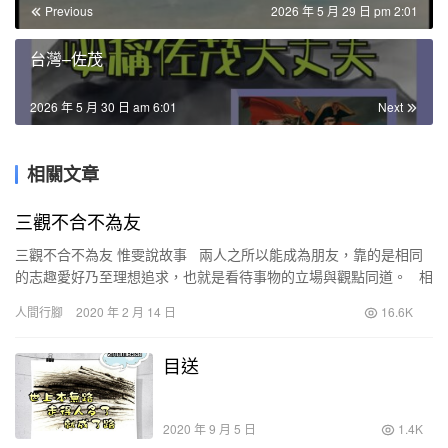
Previous
2026 年 5 月 29 日 pm 2:01
台灣–佐茂
2026 年 5 月 30 日 am 6:01
Next
相關文章
三觀不合不為友
三觀不合不為友 惟雯說故事 兩人之所以能成為朋友，靠的是相同
的志趣愛好乃至理想追求，也就是看待事物的立場與觀點同道。 相
反的情況，古人稱之為：道不同，不…
人間行腳
2020 年 2 月 14 日
16.6K
目送
2020 年 9 月 5 日
1.4K