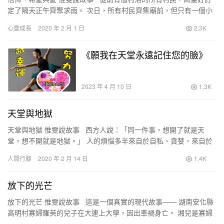
定了隔天正午齊聚求雨。 次日，所有村民齊集廟前，但只有一個小
男孩預備雨傘而來 … —&#821…
心靈成長
2020 年 2 月 1 日
2.3K
《願我在天堂永遠記住您的臉》
2023 年 4 月 10 日
1.3K
天堂與地獄
天堂與地獄 惟雯說故事 西方人說：「同一件事，想開了就是天
堂，想不開就是地獄。」 人的煩惱多半來自於自私、貪婪，來自於
妒忌、攀比，來自於自己對自己的苛求。 &nbsp…
人間行腳
2020 年 2 月 14 日
1.4K
放下的光芒
放下的光芒 惟雯說故事 這是一個真實的現代故事—— 湖南安化縣
高明村寡婦羅英的兒子在大連上大學，因出車禍身亡。 湘兒是寡婦
羅瑛這輩子最大的驕傲…