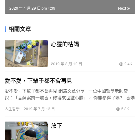
2020 年 1 月 29 日 pm 4:39
Next
相關文章
心靈的枯竭
2019 年 8 月 12 日
2.4K
愛不愛，下輩子都不會再見
愛不愛，下輩子都不會再見 網路文章分享 一位中國哲學老師常
說：「菩薩案前一爐香，修得來世鐵心腸」， 你能參得了嗎? 香港
電臺知名主持人梁繼璋給兒子寫過一…
人生哲學
2019 年 7 月 13 日
5.3K
放下