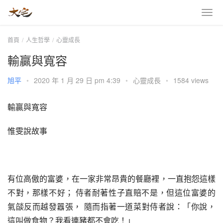
首頁
人生哲學
心靈成長
輸贏與寬容
旭平
•
2020 年 1 月 29 日 pm 4:39
•
心靈成長
•
1584 views
輸贏與寬容
惟雯說故事
有位高傲的富婆，在一家非常昂貴的餐廳裡，一直抱怨這樣
不對，那樣不好； 侍者耐著性子直賠不是，但這位富婆的
氣燄反而越發囂張， 隨而指著一道菜對侍者說：「你說，
這叫做食物？我看連豬都不會吃！」