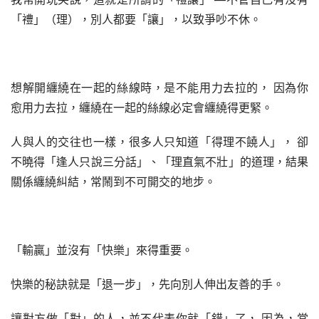
「禮」（理），別人都要「讓」，以致爭吵不休。
想解開纏繞在一起的絲線時，是不能用力去拉的， 因為你
愈用力去拉，纏繞在一起的絲線必定會纏繞得更緊。
人與人的交往也一樣，很多人只知道「得理不饒人」， 卻
不曉得「逢人只說三分話」、「理直氣不壯」的道理，結果
關係纏繞糾結，常鬧到不可開交的地步。
「輸贏」並沒有「快樂」來得重要。
快樂的秘訣就是「退一步」，先向別人伸出友善的手。
讓對方做「對」的人，並不代表你就「錯」了， 因為，當