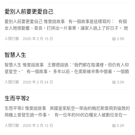
愛別人前要更愛自己
愛別人前要更愛自己 惟雯說故事 有一個故事是這樣寫的： 有個
女人她很勤奮、善良，打拼出一片事業，讓家人過上了好日子。 她
是一個孝順體貼的好女兒，也是一個…
人間行腳
2020 年 2 月 15 日
2.5K
智慧人生
智慧人生 惟雯說故事 王爾德說過：“我們都在陰溝裡，但仍有人仰
望星空。” 有一個故事。 多年以前，在奧斯維辛集中營裏，一個猶
太人對他的兒子說：「現在我們…
人間行腳
2020 年 2 月 24 日
3.0K
生而平等2
生而平等2 惟雯說故事 英國皇家航空一架由約翰尼斯堡飛到倫敦的
飛機上曾發生過一件事。 有一位年約50的白種女人被劃位坐在一
位非洲裔男人的旁邊。 她非常的…
人間行腳
2020 年 2 月 12 日
5.2K