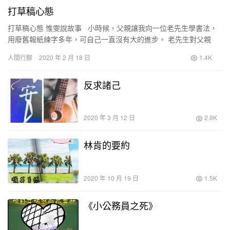
打草稿心態
打草稿心態 惟雯說故事 小時候，父親讓我向一位老先生學書法，
用廢舊報紙練字多年，可自己一直沒有大的進步。 老先生對父親
說：「如果你讓娃兒用最好的紙來寫，可能會寫得更好…
人間行腳
2020 年 2 月 18 日
1.4K
反求諸己
2020 年 3 月 12 日
2.9K
林肯的要約
2020 年 10 月 19 日
1.5K
《小公務員之死》