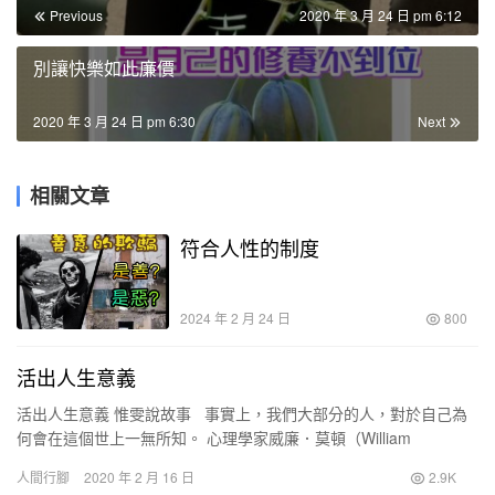
Previous
2020 年 3 月 24 日 pm 6:12
別讓快樂如此廉價
2020 年 3 月 24 日 pm 6:30
Next
相關文章
符合人性的制度
2024 年 2 月 24 日
800
活出人生意義
活出人生意義 惟雯說故事 事實上，我們大部分的人，對於自己為
何會在這個世上一無所知。 心理學家威廉．莫頓（William
Morton）做過一項研究，詢問三千位受訪者…
人間行腳
2020 年 2 月 16 日
2.9K