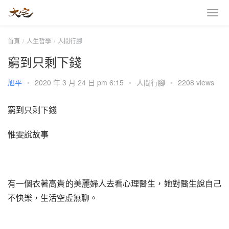
首頁
人生哲學
人間行腳
窮到只剩下錢
旭平
•
2020 年 3 月 24 日 pm 6:15
•
人間行腳
•
2208 views
窮到只剩下錢
惟雯說故事
有一個衣著高貴的美麗婦人去看心理醫生，她對醫生說自己
不快樂，生活空虛無聊。