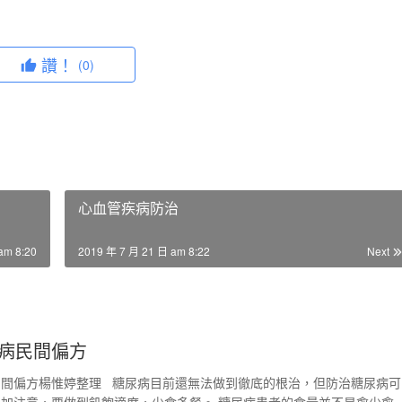
讚！
(0)
心血管疾病防治
am 8:20
2019 年 7 月 21 日 am 8:22
Next
病民間偏方
民間偏方楊惟婷整理 糖尿病目前還無法做到徹底的根治，但防治糖尿病可