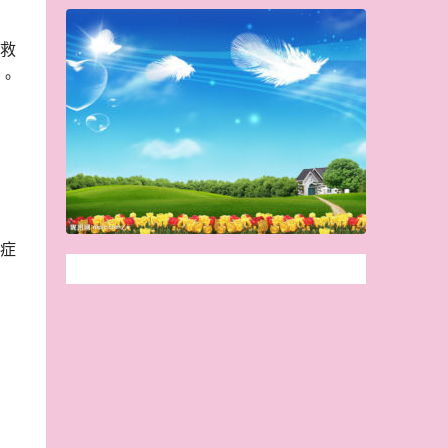
救
。
症