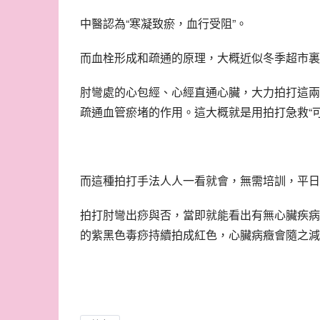
中醫認為“寒凝致瘀，血行受阻”。
而血栓形成和疏通的原理，大概近似冬季超市裏
肘彎處的心包經、心經直通心臟，大力拍打這兩
疏通血管瘀堵的作用。這大概就是用拍打急救“
而這種拍打手法人人一看就會，無需培訓，平日
拍打肘彎出痧與否，當即就能看出有無心臟疾病
的紫黑色毒痧持續拍成紅色，心臟病癥會隨之減