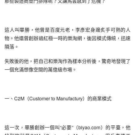
那些製造商登門排隊呢？又讓馬雲感到了危機？
這人叫畢勝，他曾是百度元老，李彥宏身邊炙手可熱的人
物。他還曾創辦過紅極一時的樂淘網，後因模式傳統，迅速
隕落。
失敗後的他，把自己和樂淘作為樣本分析後，驚奇地發現了
一個充滿想像空間的萬億級市場。
一、C2M（Customer to Manufactury）的商業模式
這一次，畢勝創辦一個叫“必要”（biyao.com）的平臺，他