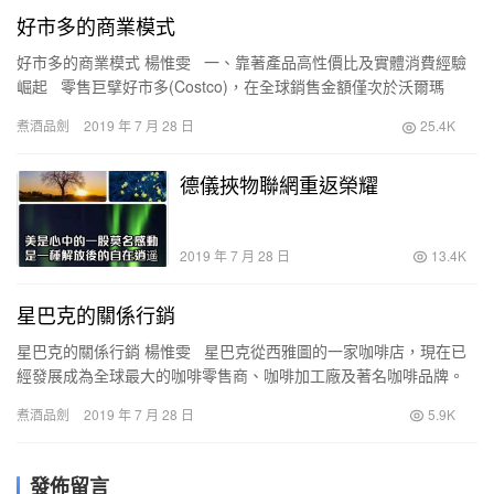
好市多的商業模式
好市多的商業模式 楊惟雯 一、靠著產品高性價比及實體消費經驗
崛起 零售巨擘好市多(Costco)，在全球銷售金額僅次於沃爾瑪
(Walmart)，以及亞馬…
煮酒品劍
2019 年 7 月 28 日
25.4K
德儀挾物聯網重返榮耀
2019 年 7 月 28 日
13.4K
星巴克的關係行銷
星巴克的關係行銷 楊惟雯 星巴克從西雅圖的一家咖啡店，現在已
經發展成為全球最大的咖啡零售商、咖啡加工廠及著名咖啡品牌。
目前，星巴克已在全球四大洲擁有22000多家零售…
煮酒品劍
2019 年 7 月 28 日
5.9K
發佈留言