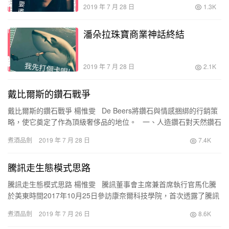
2019 年 7 月 28 日
1.3K
潘朵拉珠寶商業神話終結
2019 年 7 月 28 日
2.1K
戴比爾斯的鑽石戰爭
戴比爾斯的鑽石戰爭 楊惟雯 De Beers將鑽石與情感捆綁的行銷策
略，使它奠定了作為頂級奢侈品的地位。 一、人造鑽石對天然鑽石
形成了威脅 但在De B…
煮酒品劍
2019 年 7 月 28 日
7.4K
騰訊走生態模式思路
騰訊走生態模式思路 楊惟雯 騰訊董事會主席兼首席執行官馬化騰
於美東時間2017年10月25日參訪康奈爾科技學院，首次透露了騰訊
的兩點戰略——科技和文化。 …
煮酒品劍
2019 年 7 月 26 日
8.6K