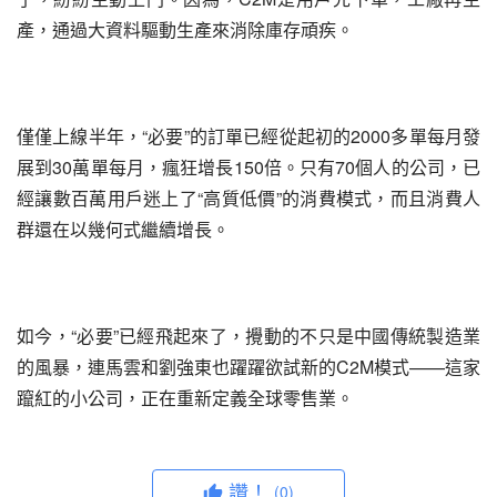
產，通過大資料驅動生產來消除庫存頑疾。
僅僅上線半年，“必要”的訂單已經從起初的2000多單每月發
展到30萬單每月，瘋狂增長150倍。只有70個人的公司，已
經讓數百萬用戶迷上了“高質低價”的消費模式，而且消費人
群還在以幾何式繼續增長。
如今，“必要”已經飛起來了，攪動的不只是中國傳統製造業
的風暴，連馬雲和劉強東也躍躍欲試新的C2M模式——這家
躥紅的小公司，正在重新定義全球零售業。
讚！
(0)