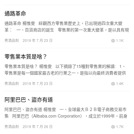
通路革命
通路革命 楊惟雯 綜觀西方零售業歷史上，已出現過四次重大變
革： 一、百貨商店的誕生 零售業的第一次重大變革，是以具有現
代意義的百貨商店的誕…
煮酒品劍
2019 年 7 月 23 日
1.1K
零售業本質是啥？
零售業本質是啥？ 楊惟雯 以下摘錄了15種對零售業的解讀: 1、
零售業是每一個國家最古老的行業之一，是指以向最終消費者提供
所需商品及其附帶服務為主的行業…
煮酒品劍
2019 年 7 月 23 日
1.4K
阿里巴巴、盜亦有道
阿里巴巴、盜亦有道 楊惟雯 一、全球最大Ｂ２Ｂ電子商務交易市
集 阿里巴巴（Alibaba.com Corporation），成立於1999年，前身
是網路…
煮酒品劍
2019 年 7 月 26 日
1.7K