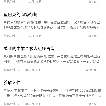
煮酒品劍
2019 年 7 月 26 日
8.6K
星巴克的關係行銷
星巴克的關係行銷 楊惟雯 星巴克從西雅圖的一家咖啡店，現在已
經發展成為全球最大的咖啡零售商、咖啡加工廠及著名咖啡品牌。
目前，星巴克已在全球四大洲擁有22000多家零售…
煮酒品劍
2019 年 7 月 28 日
5.9K
萬科的事業合夥人組織再造
萬科的事業合夥人組織再造 楊惟雯 在企業組織做互聯網化轉型案
例中，中國有兩家傳統企業動作比較大，一家是海爾，一家即是萬
科。 而企業組織做互聯網轉型，最棘手的是牽涉產品…
煮酒品劍
2019 年 7 月 26 日
20.8K
善解人性
善解人性 楊惟雯 一個小夥子有2000元，用其中的1500元給MM買
了部手機，預留500元要吃飯、開房，然後騎著電瓶車去找MM……
MM說:你是一個好人，可是我們真的…
煮酒品劍
2019 年 7 月 23 日
1.5K