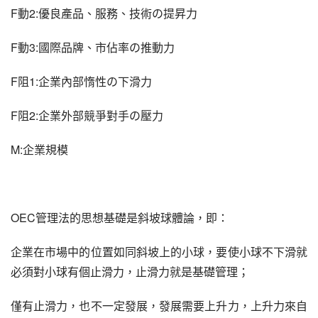
F動2:優良產品、服務、技術の提昇力
F動3:國際品牌、市佔率の推動力
F阻1:企業內部惰性の下滑力
F阻2:企業外部競爭對手の壓力
M:企業規模
OEC管理法的思想基礎是斜坡球體論，即：
企業在市場中的位置如同斜坡上的小球，要使小球不下滑就
必須對小球有個止滑力，止滑力就是基礎管理；
僅有止滑力，也不一定發展，發展需要上升力，上升力來自