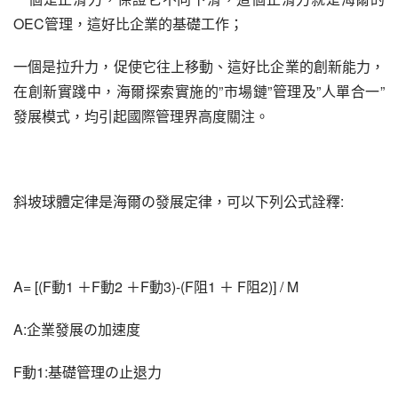
OEC管理，這好比企業的基礎工作；
一個是拉升力，促使它往上移動、這好比企業的創新能力，
在創新實踐中，海爾探索實施的”市場鏈”管理及”人單合一”
發展模式，均引起國際管理界高度關注。
斜坡球體定律是海爾の發展定律，可以下列公式詮釋:
A= [(F動1 ＋F動2 ＋F動3)-(F阻1 ＋ F阻2)] / M
A:企業發展の加速度
F動1:基礎管理の止退力