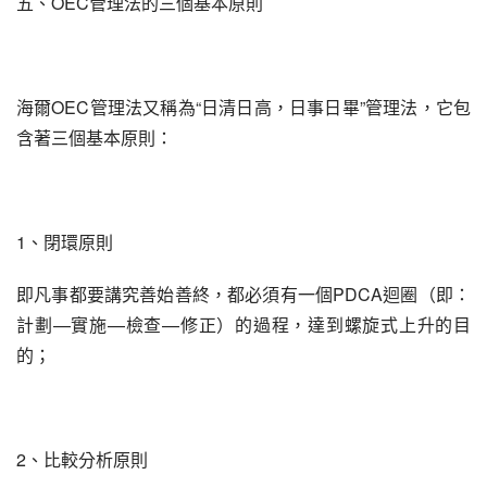
五、OEC管理法的三個基本原則
海爾OEC管理法又稱為“日清日高，日事日畢”管理法，它包
含著三個基本原則：
1、閉環原則
即凡事都要講究善始善終，都必須有一個PDCA迴圈（即：
計劃—實施—檢查—修正）的過程，達到螺旋式上升的目
的；
2、比較分析原則