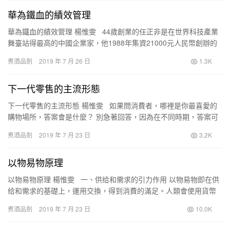
華為鐵血的績效管理
華為鐵血的績效管理 楊惟雯 44歲創業的任正非是在世界科技產業
舞臺站得最高的中國企業家，他1988年集資21000元人民幣創辦的
華為，則被認為是唯一能夠憑藉自身核心技…
煮酒品劍
2019 年 7 月 26 日
1.3K
下一代零售的主流形態
下一代零售的主流形態 楊惟雯 如果問消費者，哪裡是你最喜愛的
購物場所，答案會是什麼？ 別急著回答，因為在不同時期，答案可
能會截然不同。 1、1980年代…
煮酒品劍
2019 年 7 月 23 日
3.2K
以物易物原理
以物易物原理 楊惟雯 一、供给和需求的引力作用 以物易物即在供
给和需求的基礎上，運用交換，得到消費的滿足。人類會使用貨幣
作買賣之前，人類已經懂得以物易物。亦邵用自己擁…
煮酒品劍
2019 年 7 月 23 日
10.0K