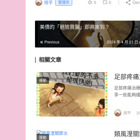
旭平
0
0
Gen
管理员
美債的「避險買盤」即將來到？
Previous
2024 年 4 月 21 日 
相關文章
足部疼痛
運動
足部疼痛治療
享一些能夠緩
旭平
2
類風溼關
運動