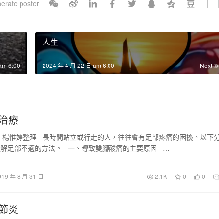
erate poster
l
s
c
人生
r
e
am 6:00
2024 年 4 月 22 日 am 6:00
Next
e
n
治療
 楊惟婷整理 長時間站立或行走的人，往往會有足部疼痛的困擾。以下
解足部不適的方法。 一、導致雙腳酸痛的主要原因 …
019 年 8 月 31 日
2.1K
0
0
節炎