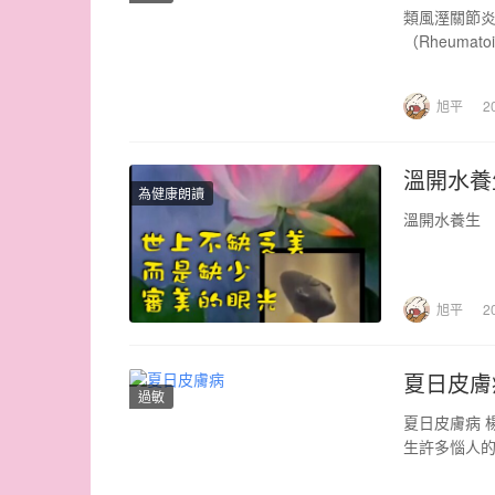
類風溼關節炎
（Rheumat
旭平
2
溫開水養
為健康朗讀
溫開水養生
旭平
2
夏日皮膚
過敏
夏日皮膚病 
生許多惱人的