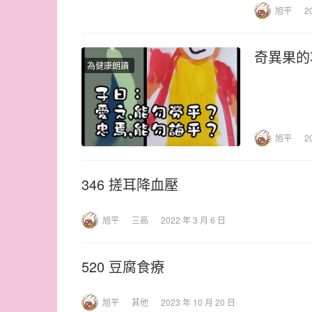
旭平
2
奇異果的
為健康朗讀
旭平
2
346 搓耳降血壓
旭平
三高
2022 年 3 月 6 日
520 豆腐食療
旭平
其他
2023 年 10 月 20 日