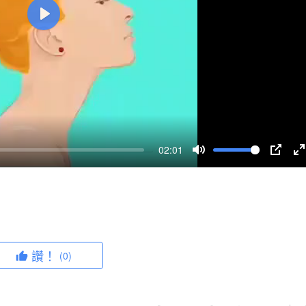
P
l
a
y
02:01
M
P
u
I
n
t
P
t
e
e
r
讚！
(0)
f
u
l