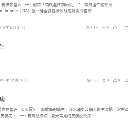
 楊惟婷整理 一、何謂「類風溼性關節炎」？ 類風溼性關節炎
oid Arthritis；RA）是一種全身性滑膜組織發炎的自體…
019 年 8 月 31 日
3.3K
0
1
生
024 年 12 月 16 日
665
0
0
病
楊惟婷整理 炎炎夏日，而蚊蟲的孳生、汗水溼氣及個人衛生習慣，常會
皮膚病。 一、皮膚感染症 夏天常見的皮膚感染症，…