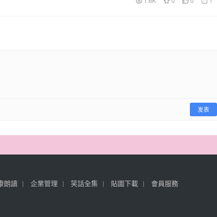
1.6K
0
0
1
发表
康朗讀
企業管理
笑話全集
貼圖下載
會員服務