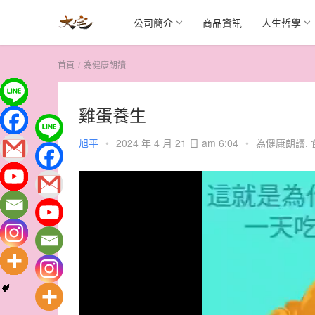
公司簡介
商品資訊
人生哲學
首頁
為健康朗讀
雞蛋養生
旭平
•
2024 年 4 月 21 日 am 6:04
•
為健康朗讀
,