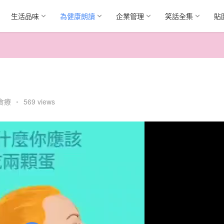
生活品味
為健康朗讀
企業管理
笑話全集
貼
食療
•
569 views