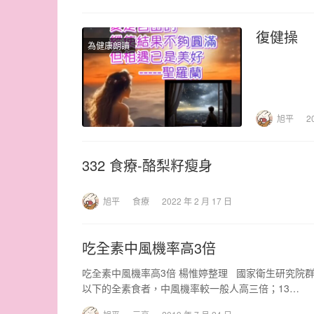
復健操
為健康朗讀
旭平
2
332 食療-酪梨籽瘦身
旭平
食療
2022 年 2 月 17 日
吃全素中風機率高3倍
吃全素中風機率高3倍 楊惟婷整理 國家衛生研究院群
以下的全素食者，中風機率較一般人高三倍；13…