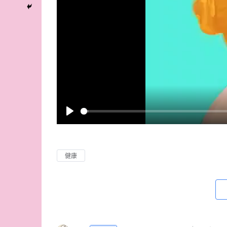
P
l
a
健康
y