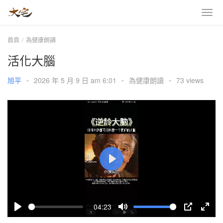
首頁
為健康朗讀
活化大腦
旭平
•
2026 年 5 月 9 日 am 6:01
•
為健康朗讀
•
73 views
P
l
a
04:23
y
P
M
P
E