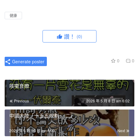
l
u
I
n
a
t
P
t
健康
y
e
e
r
讚！
(0)
f
u
l
0
0
Generate poster
l
s
c
咳嗽食療
r
e
Previous
2026 年 5 月 8 日 am 6:02
e
n
中國大陸「十五五規劃」(二)
2026 年 5 月 10 日 am 6:00
Next