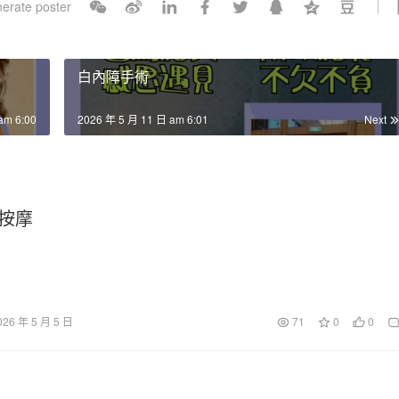
erate poster
l
s
c
白內障手術
r
e
am 6:00
2026 年 5 月 11 日 am 6:01
Next
e
n
按摩
026 年 5 月 5 日
71
0
0