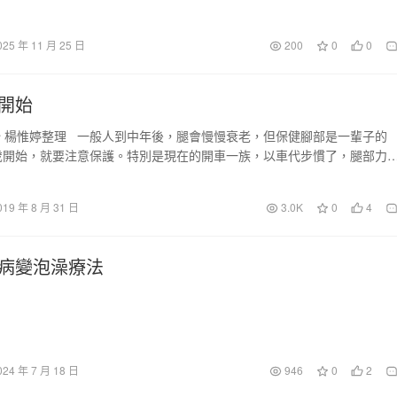
025 年 11 月 25 日
200
0
0
開始
 楊惟婷整理 一般人到中年後，腿會慢慢衰老，但保健腳部是一輩子的
歲開始，就要注意保護。特別是現在的開車一族，以車代步慣了，腿部力
差…
019 年 8 月 31 日
3.0K
0
4
病變泡澡療法
024 年 7 月 18 日
946
0
2