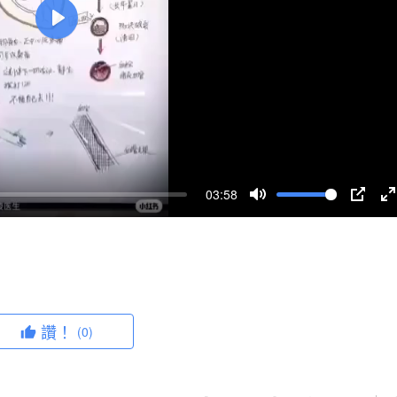
P
l
a
y
03:58
M
P
u
I
n
t
P
t
e
e
r
讚！
(0)
f
u
l