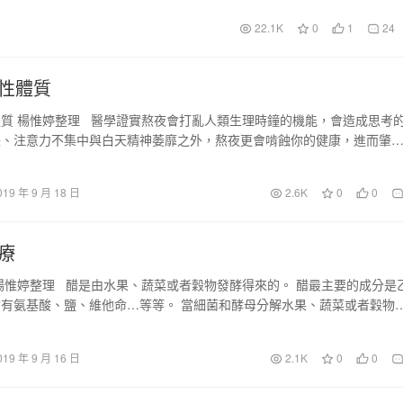
22.1K
0
1
24
性體質
質 楊惟婷整理 醫學證實熬夜會打亂人類生理時鐘的機能，會造成思考
長、注意力不集中與白天精神萎靡之外，熬夜更會啃蝕你的健康，進而肇
…
019 年 9 月 18 日
2.6K
0
0
療
楊惟婷整理 醋是由水果、蔬菜或者穀物發酵得來的。 醋最主要的成分是
有氨基酸、鹽、維他命…等等。 當細菌和酵母分解水果、蔬菜或者穀物
019 年 9 月 16 日
2.1K
0
0