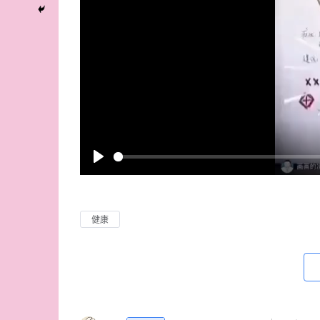
P
l
a
健康
y