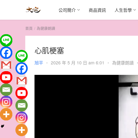
公司簡介
商品資訊
人生哲學
首頁
為健康朗讀
心肌梗塞
旭平
•
2026 年 5 月 10 日 am 6:01
•
為健康朗讀