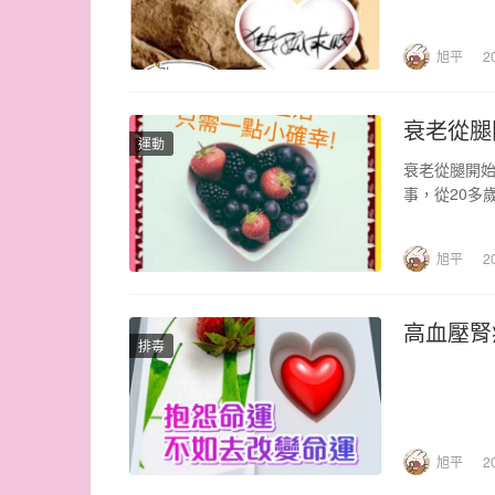
旭平
2
衰老從腿
運動
衰老從腿開始
事，從20多
通常比常人
旭平
2
高血壓腎
排毒
旭平
2