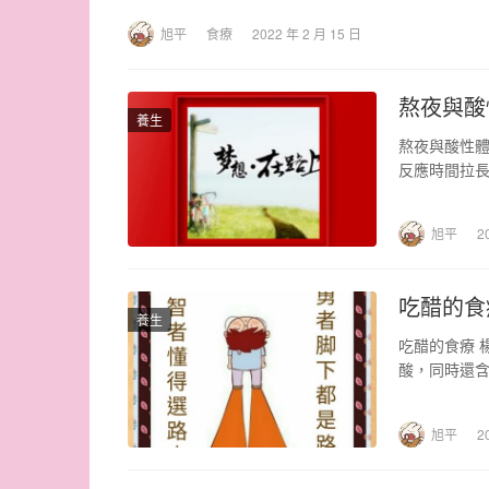
旭平
食療
2022 年 2 月 15 日
熬夜與酸
養生
熬夜與酸性體
反應時間拉
許多疾病。 
旭平
2
吃醋的食
養生
吃醋的食療 
酸，同時還含
中的糖，…
旭平
2