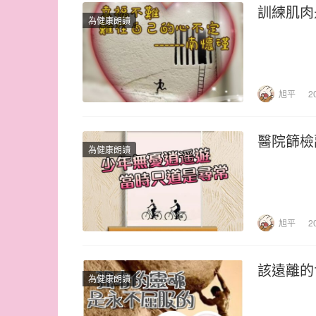
訓練肌肉
為健康朗讀
旭平
2
醫院篩檢
為健康朗讀
旭平
2
該遠離的
為健康朗讀