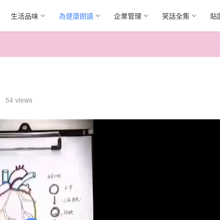
生活品味
為健康朗讀
企業管理
笑話全集
貼
•
54 views