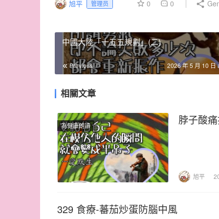
旭平
0
0
Gen
管理员
中國大陸「十五五規劃」(二)
Previous
2026 年 5 月 10 日 
相關文章
脖子酸痛
為健康朗讀
旭平
2
329 食療-蕃茄炒蛋防腦中風