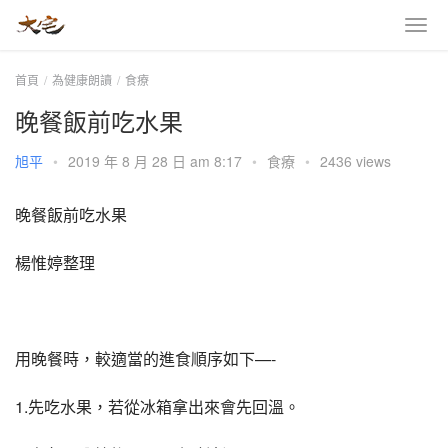
首頁
為健康朗讀
食療
晚餐飯前吃水果
旭平
•
2019 年 8 月 28 日 am 8:17
•
食療
•
2436 views
晚餐飯前吃水果
楊惟婷整理
用晚餐時，較適當的進食順序如下—-
1.先吃水果，若從冰箱拿出來會先回溫。