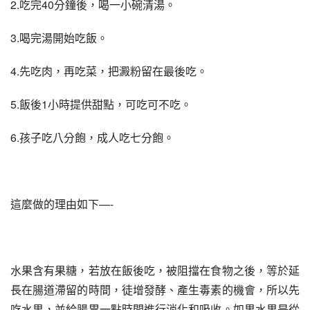
2.吃完40分鐘後，喝一小碗清湯。
3.喝完湯開始吃飯。
4.先吃肉，再吃菜，把澱粉留在最後吃。
5.飯後1小時提供甜點，可吃可不吃。
6.孩子吃八分飽，成人吃七分飽。
這麼做的理由如下—-
水果含有果糖，若放在飯後吃，被阻擋在食物之後，等於延
長在腸道滯留的時間，徒增發酵、產生毒素的機會，所以先
吃水果，並給腸胃一點時間進行消化和吸收。如果水果是從