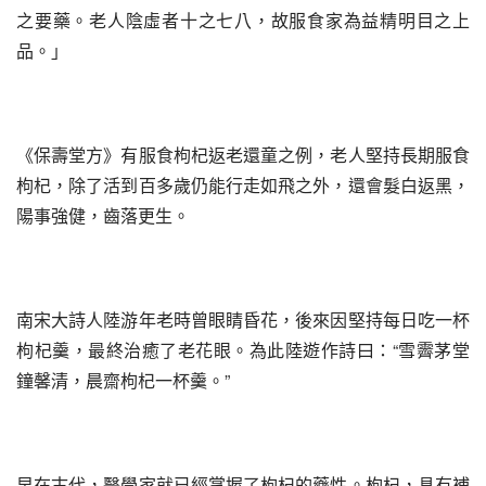
之要藥。老人陰虛者十之七八，故服食家為益精明目之上
品。」
《保壽堂方》有服食枸杞返老還童之例，老人堅持長期服食
枸杞，除了活到百多歲仍能行走如飛之外，還會髮白返黑，
陽事強健，齒落更生。
南宋大詩人陸游年老時曾眼睛昏花，後來因堅持每日吃一杯
枸杞羹，最終治癒了老花眼。為此陸遊作詩曰：“雪霽茅堂
鐘馨清，晨齋枸杞一杯羹。”
早在古代，醫學家就已經掌握了枸杞的藥性。枸杞，具有補