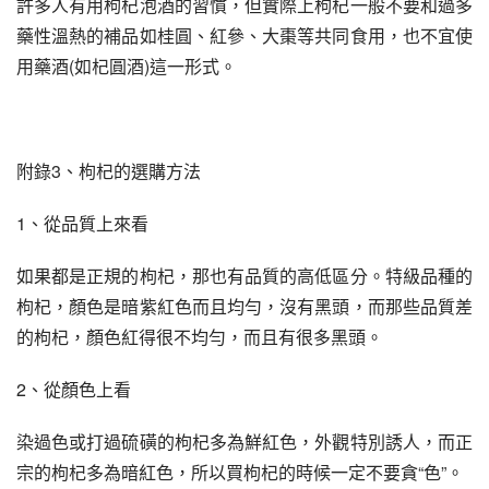
許多人有用枸杞泡酒的習慣，但實際上枸杞一般不要和過多
藥性溫熱的補品如桂圓、紅參、大棗等共同食用，也不宜使
用藥酒(如杞圓酒)這一形式。
附錄3、枸杞的選購方法
1、從品質上來看
如果都是正規的枸杞，那也有品質的高低區分。特級品種的
枸杞，顏色是暗紫紅色而且均勻，沒有黑頭，而那些品質差
的枸杞，顏色紅得很不均勻，而且有很多黑頭。
2、從顏色上看
染過色或打過硫磺的枸杞多為鮮紅色，外觀特別誘人，而正
宗的枸杞多為暗紅色，所以買枸杞的時候一定不要貪“色”。