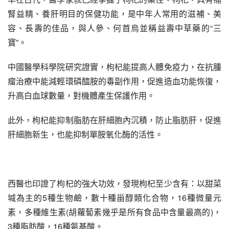
腎益精、養肝明目的保健功能，是中年人常用的滋補、美
容、長壽的佳品，與人參、何首烏並稱益壽中草藥的“三
寶”。
中國醫學科學院研究證實，枸杞能提高人體免疫力，在抗腫
瘤治療中能減輕環磷醯胺的毒副作用，促進造血功能恢復，
升高白血球數量，對機體產生保護作用。
此外，枸杞能抑制脂肪在肝細胞內沉積，防止脂肪肝，促進
肝細胞新生，也能抑制單胺氧化酶的活性。
西醫也印證了枸杞的強大功效，發現枸杞至少含有：以甜菜
堿為主的5種生物鹼，數十種甾醇類化合物，16種微量元
素，多種維生素(胡蘿蔔素幾乎是所有食品中含量最高的)，
3種脂肪酸，16種氨基酸。