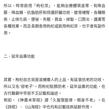
所以，時常飲用「枸杞茶」，能夠治療體質虛寒、有降血
壓、降血糖、抗脂肪肝和保護肝臟功效、健胃補腎、各種眼
疾、止咳化痰、便祕、失眠、貧血、掉髮、口腔炎、護膚等
各種效果。而且長期食用枸杞或飲用枸杞茶，也不會有副作
用。
二、延年益壽功能
其實，枸杞自古就是滋補養人的上品，有延衰抗老的功效，
所以又名“卻老子”。而枸杞駐顏防老、延年益壽的功能，在
古代醫籍中早就不乏記載和論述。
例如，《神農本草經》謂「久服堅筋骨，輕身不老」。在
《詩經》、《山海經》中也均有記載祛疾延齡作用。