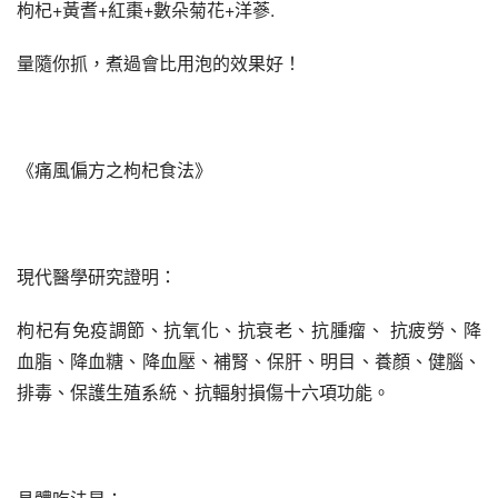
枸杞+黃耆+紅棗+數朵菊花+洋蔘.
量隨你抓，煮過會比用泡的效果好！
《痛風偏方之枸杞食法》
現代醫學研究證明：
枸杞有免疫調節、抗氧化、抗衰老、抗腫瘤、 抗疲勞、降
血脂、降血糖、降血壓、補腎、保肝、明目、養顏、健腦、 
排毒、保護生殖系統、抗輻射損傷十六項功能。