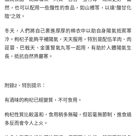
然，也可以配用一些酸性的食品，如山楂等，以達“酸甘化
陰”之效。
冬天，人們將自己裹進厚厚的棉衣中以助自身陽氣抵禦寒
冷。枸杞子能夠平補陽氣，天天服用，特別是配伍羊肉、肉
蓯蓉、巴戟天、金匱腎氣丸等一起用，有助於人體陽氣生
長，抵抗自然界嚴寒。
附錄2、特別提示：
有酒味的枸杞已經變質，不可食用。
枸杞性質比較溫和，食用稍多無礙，但若毫無節制，進食過
多反而會令人上火。