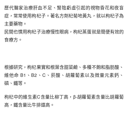
歷代醫家治療肝血不足、腎陰虧虛引起的視物昏花和夜盲
症，常常使用枸杞子。著名方劑杞菊地黃丸，就以枸杞子為
主要藥物。
民間也慣用枸杞子治療慢性眼病，枸杞蒸蛋就是簡便有效的
食療方。
根據研究，枸杞果實和根葉含甜菜鹼、多種不飽和脂肪酸、
維他命 B1、B2、C、菸酸、胡蘿蔔素以及微量元素鈣、
磷、鐵等。
枸杞中的維生素C含量比柳丁高，β-胡蘿蔔素含量比胡蘿蔔
高，鐵含量比牛排還高。