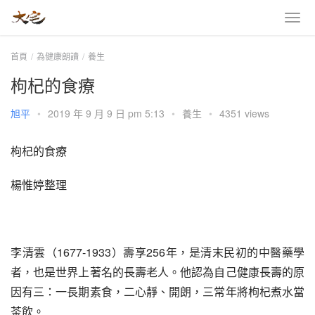
首頁
為健康朗讀
養生
枸杞的食療
旭平
•
2019 年 9 月 9 日 pm 5:13
•
養生
•
4351 views
枸杞的食療
楊惟婷整理
李清雲（1677-1933）壽享256年，是清末民初的中醫藥學
者，也是世界上著名的長壽老人。他認為自己健康長壽的原
因有三：一長期素食，二心靜、開朗，三常年將枸杞煮水當
茶飲。