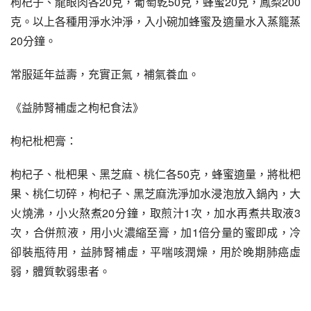
枸杞子、龍眼肉各20克，葡萄乾50克，蜂蜜20克，鳳梨200
克。以上各種用淨水沖淨，入小碗加蜂蜜及適量水入蒸籠蒸
20分鐘。
常服延年益壽，充實正氣，補氣養血。
《益肺腎補虛之枸杞食法》
枸杞枇杷膏：
枸杞子、枇杷果、黑芝麻、桃仁各50克，蜂蜜適量，將枇杷
果、桃仁切碎，枸杞子、黑芝麻洗淨加水浸泡放入鍋內，大
火燒沸，小火熬煮20分鐘，取煎汁1次，加水再煮共取液3
次，合併煎液，用小火濃縮至膏，加1倍分量的蜜即成，冷
卻裝瓶待用，益肺腎補虛，平喘咳潤燥，用於晚期肺癌虛
弱，體質軟弱患者。