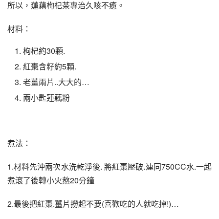
所以，蓮藕枸杞茶專治久咳不癒。
材料：
枸杞約30顆.
紅棗含籽約5顆.
老薑兩片..大大的…
兩小匙蓮藕粉
煮法：
1.材料先沖兩次水洗乾淨後. 將紅棗壓破.連同750CC水.一起
煮滾了後轉小火熬20分鐘
2.最後把紅棗.薑片撈起不要(喜歡吃的人就吃掉!)…