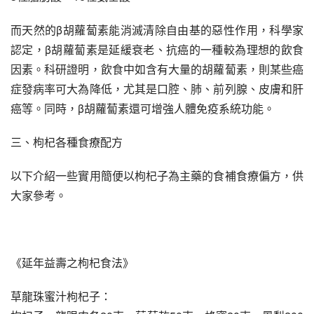
而天然的β胡蘿蔔素能消滅清除自由基的惡性作用，科學家
認定，β胡蘿蔔素是延緩衰老、抗癌的一種較為理想的飲食
因素。科研證明，飲食中如含有大量的胡蘿蔔素，則某些癌
症發病率可大為降低，尤其是口腔、肺、前列腺、皮膚和肝
癌等。同時，β胡蘿蔔素還可增強人體免疫系統功能。
三、枸杞各種食療配方
以下介紹一些實用簡便以枸杞子為主藥的食補食療偏方，供
大家參考。
《延年益壽之枸杞食法》
草龍珠蜜汁枸杞子：