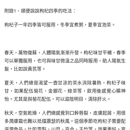
附錄1、順便說說枸杞四季的吃法：
枸杞子一年四季皆可服用，冬季宜煮粥，夏季宜泡茶。
春天，萬物復蘇，人體陽氣漸漸升發。枸杞味甘平補，春季
可以單獨服用，也可與味甘微溫之品同時服用，助人陽氣生
髮，比如說黃芪等。
夏天，人們總是渴望一壺甘涼的茶水消除暑熱，枸杞子味
甘，如果配伍菊花、金銀花、綠茶等，飲用後感覺心曠神
怡。尤其是與菊花配伍，可以滋陰明目，清除肝火。
秋天，空氣乾燥，人們總感覺到口幹唇裂，皮膚起屑，用很
多潤膚霜也難以抵擋蕭瑟的秋風。這個季節吃枸杞子需要配
滋潤食品，比如雪梨、川貝、百合、玉竹等，效果更好。當