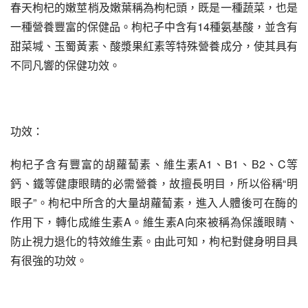
春天枸杞的嫩莖梢及嫩葉稱為枸杞頭，既是一種蔬菜，也是
一種營養豐富的保健品。枸杞子中含有14種氨基酸，並含有
甜菜堿、玉蜀黃素、酸漿果紅素等特殊營養成分，使其具有
不同凡響的保健功效。
功效：
枸杞子含有豐富的胡蘿蔔素、維生素A1、B1、B2、C等
鈣、鐵等健康眼睛的必需營養，故擅長明目，所以俗稱“明
眼子”。枸杞中所含的大量胡蘿蔔素，進入人體後可在酶的
作用下，轉化成維生素A。維生素A向來被稱為保護眼睛、
防止視力退化的特效維生素。由此可知，枸杞對健身明目具
有很強的功效。