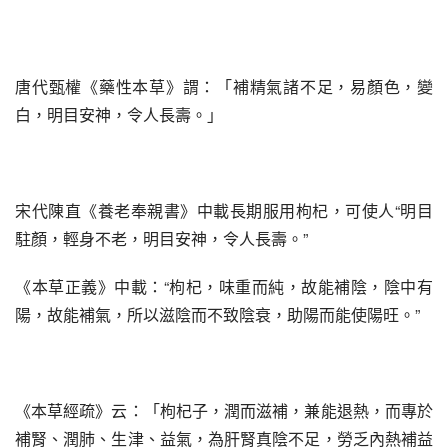
唐代甄權《藥性本草》謂：「補精氣諸不足，易顏色，變
白，明目安神，令人長壽。」
宋代陳直《養老奉親書》中載長期服用枸杞，可使人“明目
駐顏，輕身不老，明目安神，令人長壽。”
《本草正義》中載：“枸杞，味重而純，故能補陰，陰中有
陽，故能補氣，所以滋陰而不致陰衰，助陽而能使陽旺。”
《本草經疏》云：「枸杞子，潤而滋補，兼能退熱，而專於
補腎、潤肺、生津、益氣，為肝腎真陰不足，勞乏內熱補益