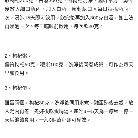
取枸杞200克，白酒300克。將枸杞洗淨，瀝幹水分，剪碎
後放入細口瓶內，加入白酒，密封瓶口。每日振搖酒瓶一
次，浸泡15天即可飲用。飲完後再加入300克白酒，如上法
再浸泡一次。每日臨睡前飲用，每次飲20克。
2、枸杞粥。
優質枸杞50克，粳米100克，洗淨後同煮成粥，可作為每天
早餐食用。
3、枸杞蛋。
雞蛋兩個，枸杞30克，洗淨後同用水煮。雞蛋熟後去殼，放
入湯內再煮，煮好後吃蛋喝湯。連吃3－5天為一療程，停一
天后繼續食用。一般3個療程即可見效。