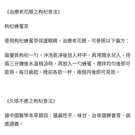
《治療老花眼之枸杞食法》
枸杞蜂蜜茶
使用枸杞蜂蜜茶保護眼睛，治療老花眼，可參照以下偏方：
取優質枸杞一勺，沖洗乾淨後放入杯中，再用開水兌入。待
兩三分鐘後水溫稍涼時，再放入一勺蜂蜜，攪拌均勻後即可
飲用。每日晨起、睡前各飲一杯，兩個月後即可見效。
《久咳不癒之枸杞食法》
據中國醫學本草鋼目：蓮藕性平、味甘、治咳健脾養胃、病
癒調養。