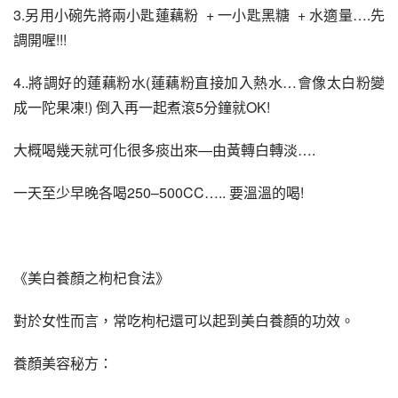
3.另用小碗先將兩小匙蓮藕粉  + 一小匙黑糖  + 水適量….先
調開喔!!!
4..將調好的蓮藕粉水(蓮藕粉直接加入熱水…會像太白粉變
成一陀果凍!) 倒入再一起煮滾5分鐘就OK!
大概喝幾天就可化很多痰出來—由黃轉白轉淡….
一天至少早晚各喝250–500CC….. 要溫溫的喝!
《美白養顏之枸杞食法》
對於女性而言，常吃枸杞還可以起到美白養顏的功效。
養顏美容秘方：