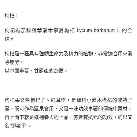
枸杞：
枸杞為茄科落葉灌木寧夏枸杞 Lycium barbarum L. 的全
株。
枸杞是一種具有強韌生命力及精力的植物，非常適合用來消
除疲勞。
以中國寧夏、甘肅產的為優。
枸杞果又名枸杞子、紅耳墜，是茄科小灌木枸杞的成熟子
實，既可作為堅果食用，又是一味功效卓著的傳統中藥材，
自上而下就是滋補養人的上品，有延衰抗老的功效，的以又
名“卻老子”。