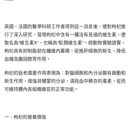
英國、法國的醫學科研工作者得到這一消息後，便對枸杞進
行了深入研究，發現枸杞中含有一種沒有見過的維生素，便
取名為“維生素X”，也稱為“駐顏維生素”。經動物實驗證實，
枸杞具有抑制脂肪在纖維內蓄積、促進肝細胞的新生，降低
血糖及膽固醇等作用。
枸杞的返老還童作用表現為：對腦細胞和內分泌腺有啟動和
新生作用，增強荷爾蒙的分泌，清除血中積存的毒素，從而
可維持體內各組織器官的正常功能。
一、枸杞的營養價值