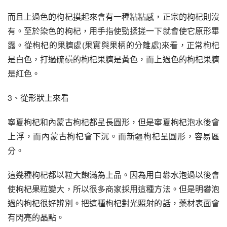
而且上過色的枸杞摸起來會有一種粘粘感，正宗的枸杞則沒
有。至於染色的枸杞，用手指使勁揉搓一下就會使它原形畢
露。從枸杞的果臍處(果實與果柄的分離處)來看，正常枸杞
是白色，打過硫磺的枸杞果臍是黃色，而上過色的枸杞果臍
是紅色。
3、從形狀上來看
寧夏枸杞和內蒙古枸杞都呈長圓形，但是寧夏枸杞泡水後會
上浮，而內蒙古枸杞會下沉。而新疆枸杞呈圓形，容易區
分。
這幾種枸杞都以粒大飽滿為上品。因為用白礬水泡過以後會
使枸杞果粒變大，所以很多商家採用這種方法。但是明礬泡
過的枸杞很好辨別。把這種枸杞對光照射的話，藥材表面會
有閃亮的晶點。